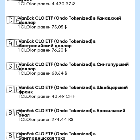
1 CLOIon равен 4 430,37 ₽
VanEck CLO ETF (Ondo Tokenized) в Канадский
🇨🇦
доллар
1 CLOIon равен 75,05 $
VanEck CLO ETF (Ondo Tokenized) в
🇦🇺
Австралийский доллар
1 CLOIon равен 76,20 $
VanEck CLO ETF (Ondo Tokenized) в Сингапурский
🇸🇬
доллар
1 CLOIon равен 68,84 $
VanEck CLO ETF (Ondo Tokenized) в Швейцарский
🇨🇭
франк
1 CLOIon равен 43,49 CHF
VanEck CLO ETF (Ondo Tokenized) в Бразильский
🇧🇷
реал
1 CLOIon равен 274,44 R$
VanEck CLO ETF (Ondo Tokenized) в
🇧🇩
Бангладешская така