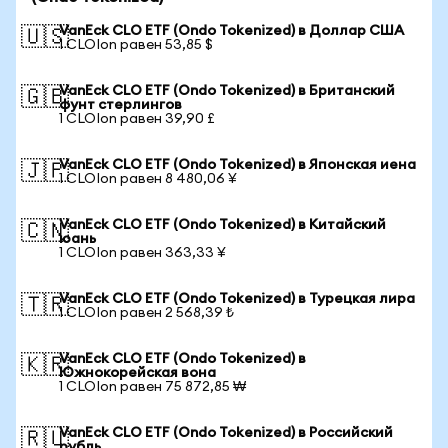
VanEck CLO ETF (Ondo Tokenized) в Доллар США
🇺🇸
1 CLOIon равен 53,85 $
VanEck CLO ETF (Ondo Tokenized) в Британский
🇬🇧
фунт стерлингов
1 CLOIon равен 39,90 £
VanEck CLO ETF (Ondo Tokenized) в Японская иена
🇯🇵
1 CLOIon равен 8 480,06 ¥
VanEck CLO ETF (Ondo Tokenized) в Китайский
🇨🇳
юань
1 CLOIon равен 363,33 ¥
VanEck CLO ETF (Ondo Tokenized) в Турецкая лира
🇹🇷
1 CLOIon равен 2 568,39 ₺
VanEck CLO ETF (Ondo Tokenized) в
🇰🇷
Южнокорейская вона
1 CLOIon равен 75 872,85 ₩
VanEck CLO ETF (Ondo Tokenized) в Российский
🇷🇺
рубль