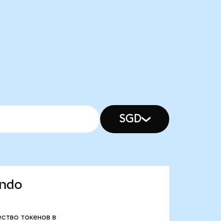
SGD
Ondo
чество токенов в