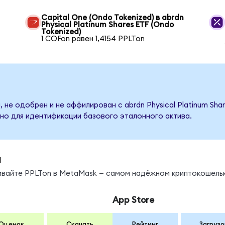
Capital One (Ondo Tokenized) в abrdn
Physical Platinum Shares ETF (Ondo
Tokenized)
1 COFon равен 1,4154 PPLTon
 не одобрен и не аффилирован с abrdn Physical Platinum Sha
но для идентификации базового эталонного актива.
ы
нивайте PPLTon в MetaMask — самом надёжном криптокошельк
App Store
Оценок
Скачать
Рейтинг
Загрузо