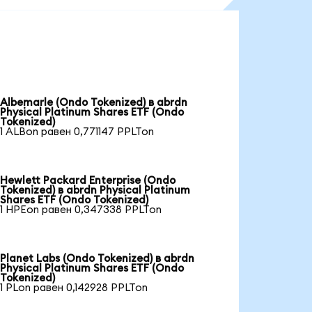
Albemarle (Ondo Tokenized) в abrdn
Physical Platinum Shares ETF (Ondo
Tokenized)
1 ALBon равен 0,771147 PPLTon
Hewlett Packard Enterprise (Ondo
Tokenized) в abrdn Physical Platinum
Shares ETF (Ondo Tokenized)
1 HPEon равен 0,347338 PPLTon
Planet Labs (Ondo Tokenized) в abrdn
Physical Platinum Shares ETF (Ondo
Tokenized)
1 PLon равен 0,142928 PPLTon