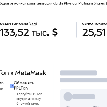
щая рыночная капитализация abrdn Physical Platinum Shares 
ОБЪЕМ ТОРГОВЛИ
(24 Ч)
СУММА ТОКЕНО
133,52 тыс. $
25,51
LTon в MetaMask
Торговать
on
Обменять
PPLTon
on
Торгуйте PPLTon
внутри и между
блокчейнами.
15м
30м