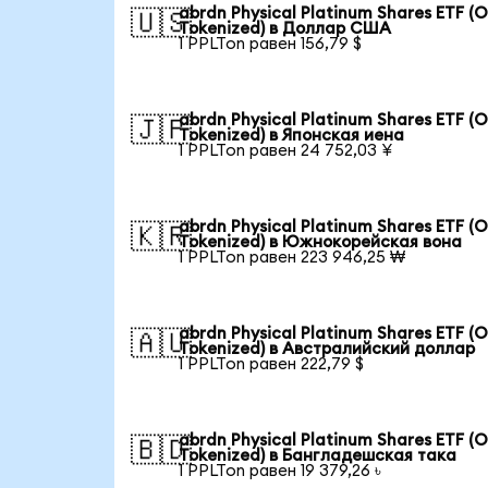
abrdn Physical Platinum Shares ETF (
🇺🇸
Tokenized) в Доллар США
1 PPLTon равен 156,79 $
abrdn Physical Platinum Shares ETF (
🇯🇵
Tokenized) в Японская иена
1 PPLTon равен 24 752,03 ¥
abrdn Physical Platinum Shares ETF (
🇰🇷
Tokenized) в Южнокорейская вона
1 PPLTon равен 223 946,25 ₩
abrdn Physical Platinum Shares ETF (
🇦🇺
Tokenized) в Австралийский доллар
1 PPLTon равен 222,79 $
abrdn Physical Platinum Shares ETF (
🇧🇩
Tokenized) в Бангладешская така
1 PPLTon равен 19 379,26 ৳