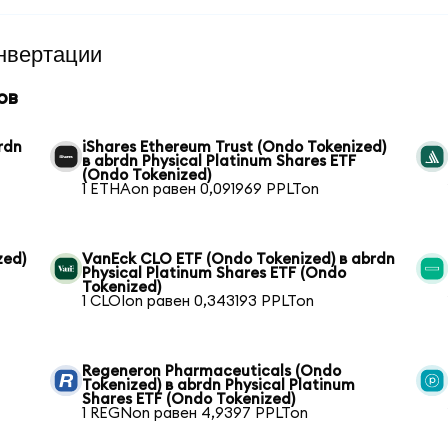
нвертации
ов
rdn
iShares Ethereum Trust (Ondo Tokenized)
в abrdn Physical Platinum Shares ETF
(Ondo Tokenized)
1 ETHAon равен 0,091969 PPLTon
zed)
VanEck CLO ETF (Ondo Tokenized) в abrdn
Physical Platinum Shares ETF (Ondo
Tokenized)
1 CLOIon равен 0,343193 PPLTon
Regeneron Pharmaceuticals (Ondo
Tokenized) в abrdn Physical Platinum
Shares ETF (Ondo Tokenized)
1 REGNon равен 4,9397 PPLTon