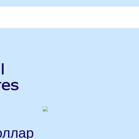
l
res
оллар