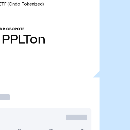
ETF (Ondo Tokenized)
В В ОБОРОТЕ
PPLTon
1ч
4ч
1Д