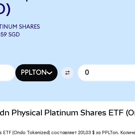
D)
ATINUM SHARES
259 SGD
PPLTON
brdn Physical Platinum Shares ETF (
es ETF (Ondo Tokenized) составляет 201,03 $ за PPLTon. Коли