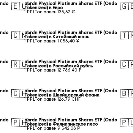
Ondo
abrdn Physical Platinum Shares ETF (Ondo
🇪🇺
🇬
Tokenized) в Евро
1 PPLTon равен 135,82 €
Ondo
abrdn Physical Platinum Shares ETF (Ondo
🇨🇳
🇹
Tokenized) в Китайский юань
1 PPLTon равен 1 058,40 ¥
Ondo
abrdn Physical Platinum Shares ETF (Ondo
🇷🇺
🇨
Tokenized) в Российский рубль
1 PPLTon равен 12 786,40 ₽
Ondo
abrdn Physical Platinum Shares ETF (Ondo
🇨🇭
🇧
Tokenized) в Швейцарский франк
1 PPLTon равен 126,79 CHF
Ondo
abrdn Physical Platinum Shares ETF (Ondo
🇵🇭
🇵
Tokenized) в Филиппинское песо
1 PPLTon равен 9 542,08 ₱