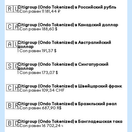
Citigroup (Ondo Tokenized) в Российский рубль
🇷🇺
1 Con равен 11 181,44 ₽
Citigroup (Ondo Tokenized) в Канадский доллар
🇨🇦
1 Con равен 188,60 $
Citigroup (Ondo Tokenized) в Австралийский
🇦🇺
доллар
1 Con равен 191,37 $
Citigroup (Ondo Tokenized) в Сингапурский
🇸🇬
доллар
1 Con равен 173,07 $
Citigroup (Ondo Tokenized) в Швейцарский франк
🇨🇭
1 Con равен 109,34 CHF
Citigroup (Ondo Tokenized) в Бразильский реал
🇧🇷
1 Con равен 687,90 R$
Citigroup (Ondo Tokenized) в Бангладешская така
🇧🇩
1 Con равен 16 702,24 ৳