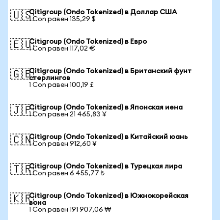
Citigroup (Ondo Tokenized) в Доллар США
🇺🇸
1 Con равен 135,29 $
Citigroup (Ondo Tokenized) в Евро
🇪🇺
1 Con равен 117,02 €
Citigroup (Ondo Tokenized) в Британский фунт
🇬🇧
стерлингов
1 Con равен 100,19 £
Citigroup (Ondo Tokenized) в Японская иена
🇯🇵
1 Con равен 21 465,83 ¥
Citigroup (Ondo Tokenized) в Китайский юань
🇨🇳
1 Con равен 912,60 ¥
Citigroup (Ondo Tokenized) в Турецкая лира
🇹🇷
1 Con равен 6 455,77 ₺
Citigroup (Ondo Tokenized) в Южнокорейская
🇰🇷
вона
1 Con равен 191 907,06 ₩