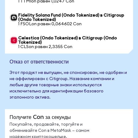
1 TTMIon равен 1,0247 Con
Fidelity Solana Fund (Ondo Tokenized) в Citigroup
(Ondo Tokenized)
1 FSOLon равен 0,064602 Con
Celestica (Ondo Tokenized) в Citigroup (Ondo
Tokenized)
1 CLSon равен 2,3355 Con
Отказ от ответственности
Этот продукт не выпущен, не спонсирован, не одобрен и
не аффилирован с Citigroup. Название компании и
любые другие товарные знаки используются
исключительно для идентификации базового
эталонного актива.
Получите Con за секунды
Покупайте, продавайте, торгуйте и
обменивайте Con в MetaMask — самом
надёжном криптокошельке.