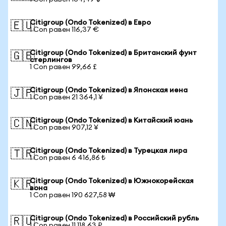
Citigroup (Ondo Tokenized) в Евро
🇪🇺
1 Con равен 116,37 €
Citigroup (Ondo Tokenized) в Британский фунт
🇬🇧
стерлингов
1 Con равен 99,66 £
Citigroup (Ondo Tokenized) в Японская иена
🇯🇵
1 Con равен 21 364,1 ¥
Citigroup (Ondo Tokenized) в Китайский юань
🇨🇳
1 Con равен 907,12 ¥
Citigroup (Ondo Tokenized) в Турецкая лира
🇹🇷
1 Con равен 6 416,86 ₺
Citigroup (Ondo Tokenized) в Южнокорейская
🇰🇷
вона
1 Con равен 190 627,58 ₩
Citigroup (Ondo Tokenized) в Российский рубль
🇷🇺
1 Con равен 11 118,63 ₽