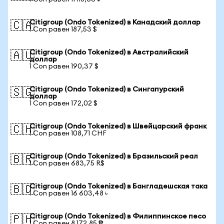
Citigroup (Ondo Tokenized) в Канадский доллар
🇨🇦
1 Con равен 187,53 $
Citigroup (Ondo Tokenized) в Австралийский
🇦🇺
доллар
1 Con равен 190,37 $
Citigroup (Ondo Tokenized) в Сингапурский
🇸🇬
доллар
1 Con равен 172,02 $
Citigroup (Ondo Tokenized) в Швейцарский франк
🇨🇭
1 Con равен 108,71 CHF
Citigroup (Ondo Tokenized) в Бразильский реал
🇧🇷
1 Con равен 683,75 R$
Citigroup (Ondo Tokenized) в Бангладешская така
🇧🇩
1 Con равен 16 603,48 ৳
Citigroup (Ondo Tokenized) в Филиппинское песо
🇵🇭
1 Con равен 8 172,85 ₱