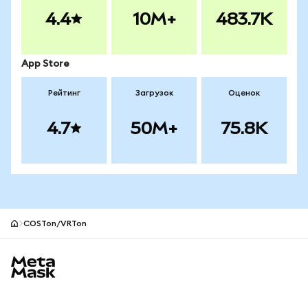
4.4
10M+
483.7K
App Store
Рейтинг
Загрузок
Оценок
4.7
50M+
75.8K
COSTon/VRTon
Нижний колонтитул сайта MetaMask