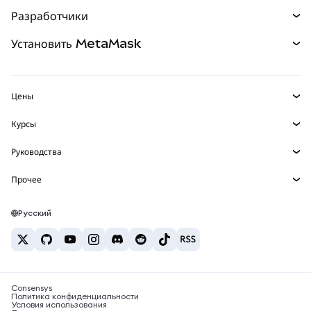
Покупайте
Разработчики
Прогнозы
НОВИНКА
Карта
Документация для разработчиков
Установить MetaMask
Перпы
НОВИНКА
mUSD
НОВИНКА
Инфопанель
Защита транзакций
Реальные активы
Зарабатывайте
Набор умных счетов
Агентский кошелек
НОВИНКА
Цены
Встроенные кошельки
Snaps
Цена Bitcoin
Курсы
MetaMask Connect
Цена Ethereum
Награды
НОВИНКА
BTC в USD
Цена Solana
Руководства
Snaps
Безопасность
ETH в USD
Купить BTC
Цена Shiba Inu
USDT в INR
Прочее
Сервисы Web3
Поддержка
Купить ETH
Цена Pepe
Исследуйте контент
BTC в USDT
Купить SOL
Карьера
Цена Tether
Bitcoin-кошелёк
Русский
BTC в INR
Купить PEPE
Контакты
Цена USDC
Кошелёк Solana
ETH в USDT
Купить USDT
Цена Chainlink
Лучшие крипто-карты
USDT в PHP
Купить USDC
Лучшие мобильные криптокошельки
BTC в EUR
Consensys
Купить SHIB
Что такое Polymarket?
Политика конфиденциальности
Условия использования
Купить BNB