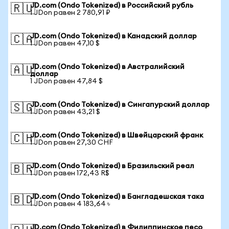
JD.com (Ondo Tokenized) в Российский рубль
🇷🇺
1 JDon равен 2 780,91 ₽
JD.com (Ondo Tokenized) в Канадский доллар
🇨🇦
1 JDon равен 47,10 $
JD.com (Ondo Tokenized) в Австралийский
🇦🇺
доллар
1 JDon равен 47,84 $
JD.com (Ondo Tokenized) в Сингапурский доллар
🇸🇬
1 JDon равен 43,21 $
JD.com (Ondo Tokenized) в Швейцарский франк
🇨🇭
1 JDon равен 27,30 CHF
JD.com (Ondo Tokenized) в Бразильский реал
🇧🇷
1 JDon равен 172,43 R$
JD.com (Ondo Tokenized) в Бангладешская така
🇧🇩
1 JDon равен 4 183,64 ৳
JD.com (Ondo Tokenized) в Филиппинское песо