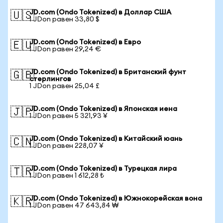
JD.com (Ondo Tokenized) в Доллар США
🇺🇸
1 JDon равен 33,80 $
JD.com (Ondo Tokenized) в Евро
🇪🇺
1 JDon равен 29,24 €
JD.com (Ondo Tokenized) в Британский фунт
🇬🇧
стерлингов
1 JDon равен 25,04 £
JD.com (Ondo Tokenized) в Японская иена
🇯🇵
1 JDon равен 5 321,93 ¥
JD.com (Ondo Tokenized) в Китайский юань
🇨🇳
1 JDon равен 228,07 ¥
JD.com (Ondo Tokenized) в Турецкая лира
🇹🇷
1 JDon равен 1 612,28 ₺
JD.com (Ondo Tokenized) в Южнокорейская вона
🇰🇷
1 JDon равен 47 643,84 ₩