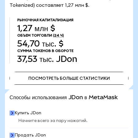
Tokenized) составляет 1,27 млн $.
РЫНОЧНАЯ КАПИТАЛИЗАЦИЯ
1,27 млн $
ОБЪЕМ ТОРГОВЛИ
(24 Ч)
54,70 тыс. $
СУММА ТОКЕНОВ В ОБОРОТЕ
37,53 тыс.
JDon
ПОСМОТРЕТЬ БОЛЬШЕ СТАТИСТИКИ
ПОСМОТРЕТЬ БОЛЬШЕ СТАТИСТИКИ
Способы использования JDon в MetaMask
Купить JDon
Начните всего за пару нажатий.
Продать JDon