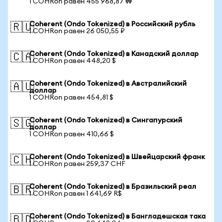
1 COHRon равен 455 968,87 ₩
Coherent (Ondo Tokenized) в Российский рубль
🇷🇺
1 COHRon равен 26 050,55 ₽
Coherent (Ondo Tokenized) в Канадский доллар
🇨🇦
1 COHRon равен 448,20 $
Coherent (Ondo Tokenized) в Австралийский
🇦🇺
доллар
1 COHRon равен 454,81 $
Coherent (Ondo Tokenized) в Сингапурский
🇸🇬
доллар
1 COHRon равен 410,66 $
Coherent (Ondo Tokenized) в Швейцарский франк
🇨🇭
1 COHRon равен 259,37 CHF
Coherent (Ondo Tokenized) в Бразильский реал
🇧🇷
1 COHRon равен 1 641,69 R$
Coherent (Ondo Tokenized) в Бангладешская така
🇧🇩