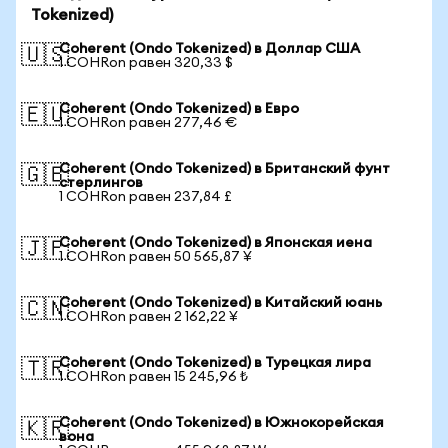
Tokenized)
Coherent (Ondo Tokenized) в Доллар США
🇺🇸
1 COHRon равен 320,33 $
Coherent (Ondo Tokenized) в Евро
🇪🇺
1 COHRon равен 277,46 €
Coherent (Ondo Tokenized) в Британский фунт
🇬🇧
стерлингов
1 COHRon равен 237,84 £
Coherent (Ondo Tokenized) в Японская иена
🇯🇵
1 COHRon равен 50 565,87 ¥
Coherent (Ondo Tokenized) в Китайский юань
🇨🇳
1 COHRon равен 2 162,22 ¥
Coherent (Ondo Tokenized) в Турецкая лира
🇹🇷
1 COHRon равен 15 245,96 ₺
Coherent (Ondo Tokenized) в Южнокорейская
🇰🇷
вона