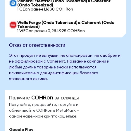
General Electric (Ondo Tokenized) в Coherent
(Ondo Tokenized)
1 GEon равен 1,1830 COHRon
Wells Fargo (Ondo Tokenized) в Coherent (Ondo
Tokenized)
1 WFCon равен 0,284925 COHRon
Отказ от ответственности
Этот продукт не выпущен, не спонсирован, не одобрен и
не аффилирован с Coherent. Название компании и
любые другие товарные знаки используются
исключительно для идентификации базового
эталонного актива.
Получите COHRon за секунды
Покупайте, продавайте, торгуйте и
обменивайте COHRon в MetaMask —
самом надёжном криптокошельке.
Google Play