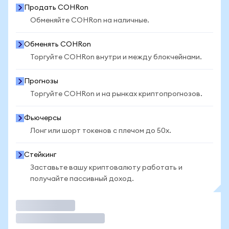
Продать COHRon
Обменяйте COHRon на наличные.
Обменять COHRon
Торгуйте COHRon внутри и между блокчейнами.
Прогнозы
Торгуйте COHRon и на рынках криптопрогнозов.
Фьючерсы
Лонг или шорт токенов с плечом до 50x.
Стейкинг
Заставьте вашу криптовалюту работать и
получайте пассивный доход.
Торговать