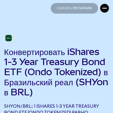
СКАЧАТЬ METAMASK
СКАЧАТЬ METAMASK
Конвертировать iShares
1-3 Year Treasury Bond
ETF (Ondo Tokenized) в
Бразильский реал (SHYon
в BRL)
SHYON/BRL: 1 ISHARES 1-3 YEAR TREASURY
BOND ETF (ONDO TOKENIZED) РАВНО