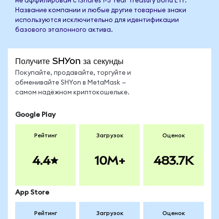
не аффилирован с iShares 1-3 Year Treasury Bond ETF.
Название компании и любые другие товарные знаки
используются исключительно для идентификации
базового эталонного актива.
Получите SHYon за секунды
Покупайте, продавайте, торгуйте и
обменивайте SHYon в MetaMask —
самом надёжном криптокошельке.
Google Play
Рейтинг
Загрузок
Оценок
4.4
10M+
483.7K
App Store
Рейтинг
Загрузок
Оценок