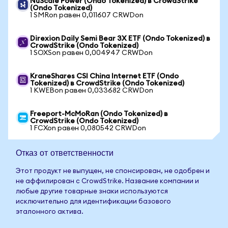
NuScale Power (Ondo Tokenized) в CrowdStrike
(Ondo Tokenized)
1 SMRon равен 0,011607 CRWDon
Direxion Daily Semi Bear 3X ETF (Ondo Tokenized) в
CrowdStrike (Ondo Tokenized)
1 SOXSon равен 0,004947 CRWDon
KraneShares CSI China Internet ETF (Ondo
Tokenized) в CrowdStrike (Ondo Tokenized)
1 KWEBon равен 0,033682 CRWDon
Freeport-McMoRan (Ondo Tokenized) в
CrowdStrike (Ondo Tokenized)
1 FCXon равен 0,080542 CRWDon
Отказ от ответственности
Этот продукт не выпущен, не спонсирован, не одобрен и
не аффилирован с CrowdStrike. Название компании и
любые другие товарные знаки используются
исключительно для идентификации базового
эталонного актива.