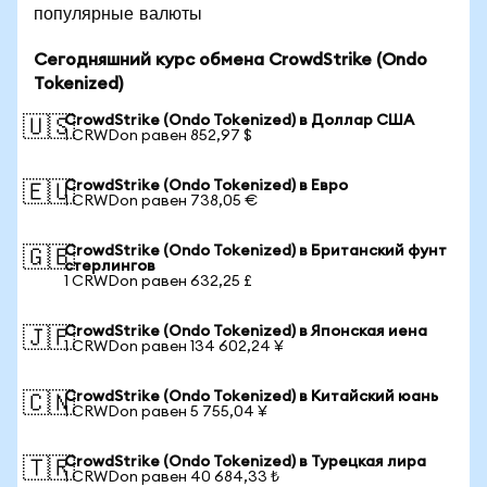
популярные валюты
Сегодняшний курс обмена CrowdStrike (Ondo
Tokenized)
CrowdStrike (Ondo Tokenized) в Доллар США
🇺🇸
1 CRWDon равен 852,97 $
CrowdStrike (Ondo Tokenized) в Евро
🇪🇺
1 CRWDon равен 738,05 €
CrowdStrike (Ondo Tokenized) в Британский фунт
🇬🇧
стерлингов
1 CRWDon равен 632,25 £
CrowdStrike (Ondo Tokenized) в Японская иена
🇯🇵
1 CRWDon равен 134 602,24 ¥
CrowdStrike (Ondo Tokenized) в Китайский юань
🇨🇳
1 CRWDon равен 5 755,04 ¥
CrowdStrike (Ondo Tokenized) в Турецкая лира
🇹🇷
1 CRWDon равен 40 684,33 ₺