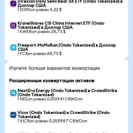
Direxion Daily Semi Bear 3X ETF (Ondo Tokenized) в
Доллар США
1 SOXSon равен 4,22 $
KraneShares CSI China Internet ETF (Ondo
Tokenized) в Доллар США
1 KWEBon равен 28,73 $
Freeport-McMoRan (Ondo Tokenized) в Доллар
США
1 FCXon равен 68,70 $
Изучите больше вариантов конвертации
Расширенные конвертации активов
NextEra Energy (Ondo Tokenized) в CrowdStrike
(Ondo Tokenized)
1 NEEon равен 0,100941 CRWDon
Vicor (Ondo Tokenized) в CrowdStrike (Ondo
Tokenized)
1 VICRon равен 0,259997 CRWDon