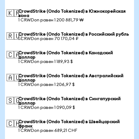
CrowdStrike (Ondo Tokenized) в Южнокорейская
🇰🇷
вона
1 CRWDon равен 1 200 881,79 ₩
CrowdStrike (Ondo Tokenized) в Российский рубль
🇷🇺
1 CRWDon равен 70 170,04 ₽
CrowdStrike (Ondo Tokenized) в Канадский
🇨🇦
доллар
1 CRWDon равен 1 189,93 $
CrowdStrike (Ondo Tokenized) в Австралийский
🇦🇺
доллар
1 CRWDon равен 1 206,97 $
CrowdStrike (Ondo Tokenized) в Сингапурский
🇸🇬
доллар
1 CRWDon равен 1 090,09 $
CrowdStrike (Ondo Tokenized) в Швейцарский
🇨🇭
франк
1 CRWDon равен 689,21 CHF