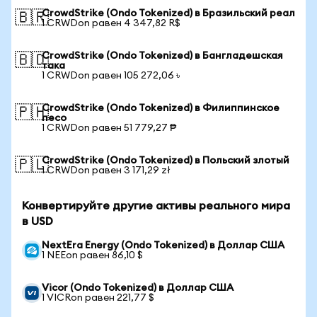
CrowdStrike (Ondo Tokenized) в Бразильский реал
🇧🇷
1 CRWDon равен 4 347,82 R$
CrowdStrike (Ondo Tokenized) в Бангладешская
🇧🇩
така
1 CRWDon равен 105 272,06 ৳
CrowdStrike (Ondo Tokenized) в Филиппинское
🇵🇭
песо
1 CRWDon равен 51 779,27 ₱
CrowdStrike (Ondo Tokenized) в Польский злотый
🇵🇱
1 CRWDon равен 3 171,29 zł
Конвертируйте другие активы реального мира
в USD
NextEra Energy (Ondo Tokenized) в Доллар США
1 NEEon равен 86,10 $
Vicor (Ondo Tokenized) в Доллар США
1 VICRon равен 221,77 $