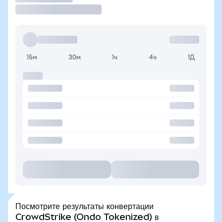
15м
30м
1ч
4ч
1Д
Посмотрите результаты конвертации
CrowdStrike (Ondo Tokenized) в