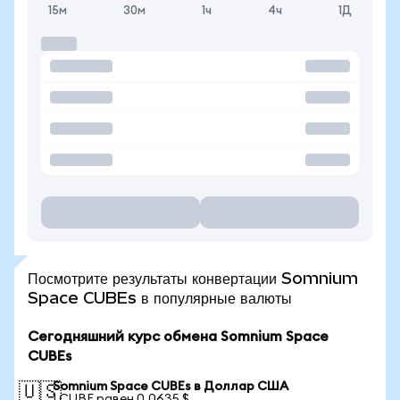
15м
30м
1ч
4ч
1Д
Посмотрите результаты конвертации Somnium
Space CUBEs в популярные валюты
Сегодняшний курс обмена Somnium Space
CUBEs
Somnium Space CUBEs в Доллар США
🇺🇸
1 CUBE равен 0,0635 $