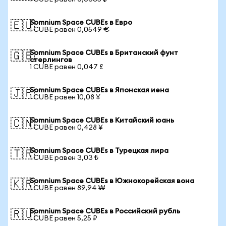
Somnium Space CUBEs в Евро
🇪🇺
1 CUBE равен 0,0549 €
Somnium Space CUBEs в Британский фунт
🇬🇧
стерлингов
1 CUBE равен 0,047 £
Somnium Space CUBEs в Японская иена
🇯🇵
1 CUBE равен 10,08 ¥
Somnium Space CUBEs в Китайский юань
🇨🇳
1 CUBE равен 0,428 ¥
Somnium Space CUBEs в Турецкая лира
🇹🇷
1 CUBE равен 3,03 ₺
Somnium Space CUBEs в Южнокорейская вона
🇰🇷
1 CUBE равен 89,94 ₩
Somnium Space CUBEs в Российский рубль
🇷🇺
1 CUBE равен 5,25 ₽