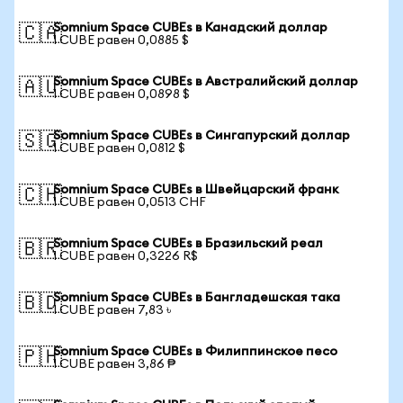
Somnium Space CUBEs в Канадский доллар
🇨🇦
1 CUBE равен 0,0885 $
Somnium Space CUBEs в Австралийский доллар
🇦🇺
1 CUBE равен 0,0898 $
Somnium Space CUBEs в Сингапурский доллар
🇸🇬
1 CUBE равен 0,0812 $
Somnium Space CUBEs в Швейцарский франк
🇨🇭
1 CUBE равен 0,0513 CHF
Somnium Space CUBEs в Бразильский реал
🇧🇷
1 CUBE равен 0,3226 R$
Somnium Space CUBEs в Бангладешская така
🇧🇩
1 CUBE равен 7,83 ৳
Somnium Space CUBEs в Филиппинское песо
🇵🇭
1 CUBE равен 3,86 ₱