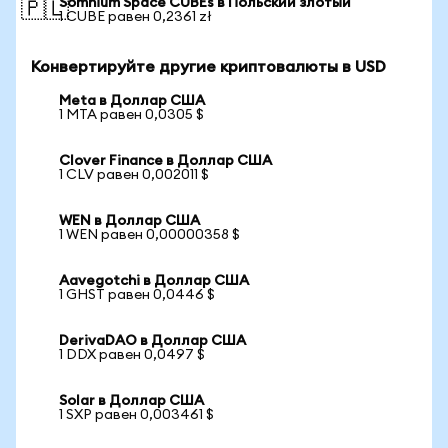
Somnium Space CUBEs в Польский злотый
🇵🇱
1 CUBE равен 0,2361 zł
Конвертируйте другие криптовалюты в USD
Meta в Доллар США
1 MTA равен 0,0305 $
Clover Finance в Доллар США
1 CLV равен 0,002011 $
WEN в Доллар США
1 WEN равен 0,00000358 $
Aavegotchi в Доллар США
1 GHST равен 0,0446 $
DerivaDAO в Доллар США
1 DDX равен 0,0497 $
Solar в Доллар США
1 SXP равен 0,003461 $