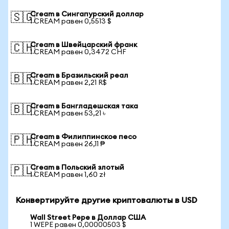
Cream в Сингапурский доллар
🇸🇬
1 CREAM равен 0,5513 $
Cream в Швейцарский франк
🇨🇭
1 CREAM равен 0,3472 CHF
Cream в Бразильский реал
🇧🇷
1 CREAM равен 2,21 R$
Cream в Бангладешская така
🇧🇩
1 CREAM равен 53,21 ৳
Cream в Филиппинское песо
🇵🇭
1 CREAM равен 26,11 ₱
Cream в Польский злотый
🇵🇱
1 CREAM равен 1,60 zł
Конвертируйте другие криптовалюты в USD
Wall Street Pepe в Доллар США
1 WEPE равен 0,00000503 $