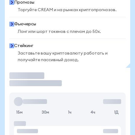
Прогнозы
Торгуйте CREAM и на рынках криптопрогнозов.
Фьючерсы
Лонг или шорт токенов с плечом до 50x.
Стейкинг
Заставьте вашу криптовалюту работать и
получайте пассивный доход.
Торговать
15м
30м
1ч
4ч
1Д