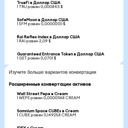
TrueFi в Доллар США
1 TRU равен 0,000843 $
SafeMoon в Доллар США
1 SFM равен 0,00000131 $
Rai Reflex Index в Доллар США
1 RAI равен 2,09 $
Guaranteed Entrance Token в Доллар США
1 GET равен 0,0701 $
Изучите больше вариантов конвертации
Расширенные конвертации активов
Wall Street Pepe в Cream
1 WEPE равен 0,00001168 CREAM
Somnium Space CUBEs в Cream
1 CUBE равен 0,149258 CREAM