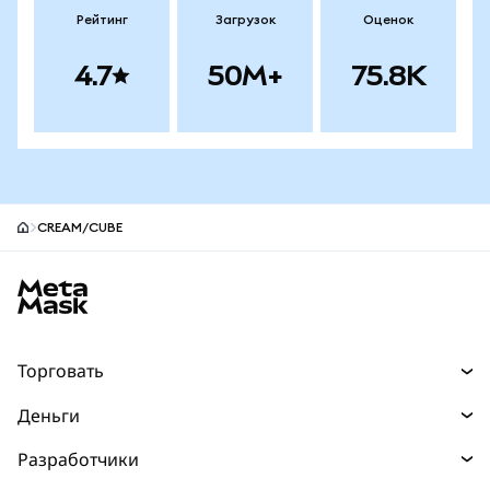
Рейтинг
Загрузок
Оценок
4.7
50M+
75.8K
CREAM/CUBE
Нижний колонтитул сайта MetaMask
Торговать
Торговля
Деньги
Swaps
Покупайте
Разработчики
Прогнозы
НОВИНКА
Карта
Документация для разработчиков