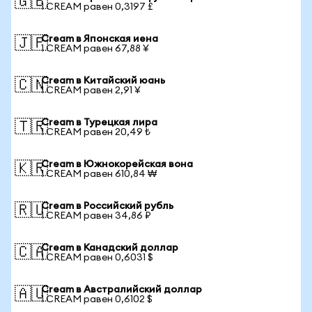
🇬🇧
1 CREAM равен 0,3197 £
Cream в Японская иена
🇯🇵
1 CREAM равен 67,88 ¥
Cream в Китайский юань
🇨🇳
1 CREAM равен 2,91 ¥
Cream в Турецкая лира
🇹🇷
1 CREAM равен 20,49 ₺
Cream в Южнокорейская вона
🇰🇷
1 CREAM равен 610,84 ₩
Cream в Российский рубль
🇷🇺
1 CREAM равен 34,86 ₽
Cream в Канадский доллар
🇨🇦
1 CREAM равен 0,6031 $
Cream в Австралийский доллар
🇦🇺
1 CREAM равен 0,6102 $