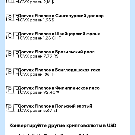
🇦🇺
1 CVX равен 2,16 $
Convex Finance в Сингапурский доллар
🇸🇬
1 CVX равен 1,95 $
Convex Finance в Швейцарский франк
🇨🇭
1 CVX равен 1,23 CHF
Convex Finance в Бразильский реал
🇧🇷
1 CVX равен 7,79 R$
Convex Finance в Бангладешская така
🇧🇩
1 CVX равен 188,11 ৳
Convex Finance в Филиппинское песо
🇵🇭
1 CVX равен 92,40 ₱
Convex Finance в Польский злотый
🇵🇱
1 CVX равен 5,67 zł
Конвертируйте другие криптовалюты в USD