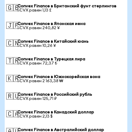
Convex Finance в Британский фунт стерлингов
🇬🇧
1 CVX равен 1,13 £
Convex Finance в Японская иена
🇯🇵
1 CVX равен 240,82 ¥
Convex Finance в Китайский юань
🇨🇳
1 CVX равен 10,26 ¥
Convex Finance в Турецкая лира
🇹🇷
1 CVX равен 72,37 ₺
Convex Finance в Южнокорейская вона
🇰🇷
1 CVX равен 2 163,38 ₩
Convex Finance в Российский рубль
🇷🇺
1 CVX равен 125,71 ₽
Convex Finance в Канадский доллар
🇨🇦
1 CVX равен 2,13 $
Convex Finance в Австралийский доллар