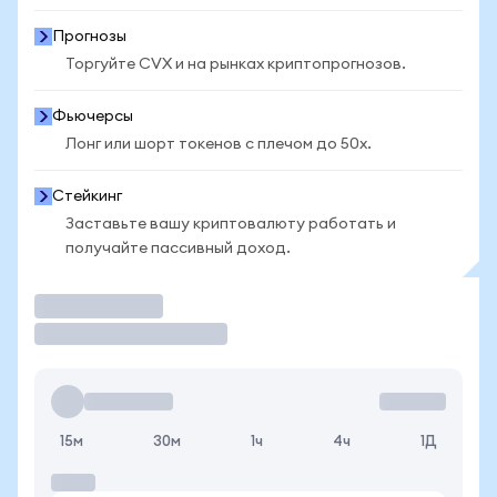
Прогнозы
Торгуйте CVX и на рынках криптопрогнозов.
Фьючерсы
Лонг или шорт токенов с плечом до 50x.
Стейкинг
Заставьте вашу криптовалюту работать и
получайте пассивный доход.
Торговать
15м
30м
1ч
4ч
1Д