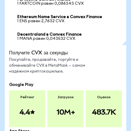
1 FARTCOIN равен 0,086343 CVX
Ethereum Name Service в Convex Finance
1 ENS равен 2,7632 CVX
Decentraland в Convex Finance
1 MANA равен 0,043532 CVX
Получите CVX за секунды
Покупайте, продавайте, торгуйте и
обменивайте CVX в MetaMask — самом
надёжном криптокошельке.
Google Play
Рейтинг
Загрузок
Оценок
4.4
10M+
483.7K