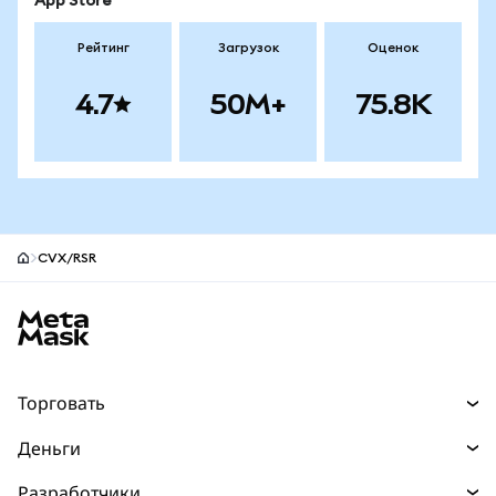
App Store
Рейтинг
Загрузок
Оценок
4.7
50M+
75.8K
CVX/RSR
Нижний колонтитул сайта MetaMask
Торговать
Торговля
Деньги
Swaps
Покупайте
Разработчики