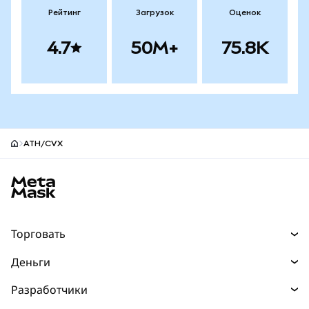
Рейтинг
Загрузок
Оценок
4.7
50M+
75.8K
ATH/CVX
Нижний колонтитул сайта MetaMask
Торговать
Торговля
Деньги
Swaps
Покупайте
Разработчики
Прогнозы
НОВИНКА
Карта
Документация для разработчиков