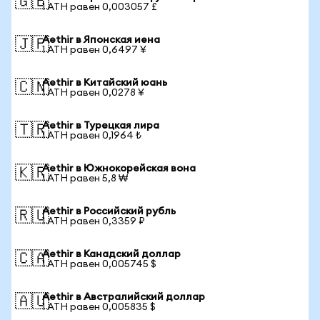
🇬🇧
1 ATH равен 0,003057 £
Aethir в Японская иена
🇯🇵
1 ATH равен 0,6497 ¥
Aethir в Китайский юань
🇨🇳
1 ATH равен 0,0278 ¥
Aethir в Турецкая лира
🇹🇷
1 ATH равен 0,1964 ₺
Aethir в Южнокорейская вона
🇰🇷
1 ATH равен 5,8 ₩
Aethir в Российский рубль
🇷🇺
1 ATH равен 0,3359 ₽
Aethir в Канадский доллар
🇨🇦
1 ATH равен 0,005745 $
Aethir в Австралийский доллар
🇦🇺
1 ATH равен 0,005835 $