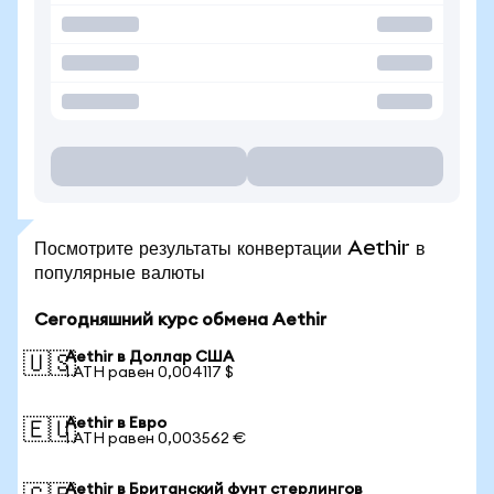
Посмотрите результаты конвертации Aethir в
популярные валюты
Сегодняшний курс обмена Aethir
Aethir в Доллар США
🇺🇸
1 ATH равен 0,004117 $
Aethir в Евро
🇪🇺
1 ATH равен 0,003562 €
Aethir в Британский фунт стерлингов