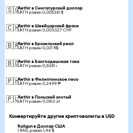
Aethir в Сингапурский доллар
🇸🇬
1 ATH равен 0,005261 $
Aethir в Швейцарский франк
🇨🇭
1 ATH равен 0,003327 CHF
Aethir в Бразильский реал
🇧🇷
1 ATH равен 0,021 R$
Aethir в Бангладешская така
🇧🇩
1 ATH равен 0,5081 ৳
Aethir в Филиппинское песо
🇵🇭
1 ATH равен 0,2499 ₱
Aethir в Польский злотый
🇵🇱
1 ATH равен 0,0153 zł
Конвертируйте другие криптовалюты в USD
Railgun в Доллар США
1 RAIL равен 1,46 $