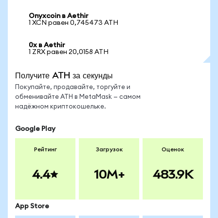
Onyxcoin в Aethir
1 XCN равен 0,745473 ATH
0x в Aethir
1 ZRX равен 20,0158 ATH
Получите ATH за секунды
Покупайте, продавайте, торгуйте и
обменивайте ATH в MetaMask — самом
надёжном криптокошельке.
Google Play
Рейтинг
Загрузок
Оценок
4.4
10M+
483.9K
App Store