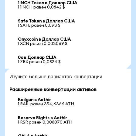
1INCH Token в Доллар США
1 1INCH равен 0,0842 $
Safe Token в Доллар США
1 SAFE равен 0,093 $
Onyxcoin в Доллар США
1 XCN равен 0,003069 $
0x в Доллар США
1 ZRX равен 0,0824 $
Изучите больше вариантов конвертации
Расширенные конвертации активов
Railgun в Aethir
1 RAIL равен 354,6366 ATH
Reserve Rights в Aethir
1 RSR равен 0,308070 ATH