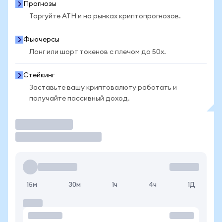
Прогнозы
Торгуйте ATH и на рынках криптопрогнозов.
Фьючерсы
Лонг или шорт токенов с плечом до 50x.
Стейкинг
Заставьте вашу криптовалюту работать и
получайте пассивный доход.
Торговать
15м
30м
1ч
4ч
1Д