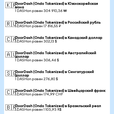
DoorDash (Ondo Tokenized) в Южнокорейская
🇰🇷
вона
1 DASHon равен 304 910,36 ₩
DoorDash (Ondo Tokenized) в Российский рубль
🇷🇺
1 DASHon равен 17 816,55 ₽
DoorDash (Ondo Tokenized) в Канадский доллар
🇨🇦
1 DASHon равен 302,13 $
DoorDash (Ondo Tokenized) в Австралийский
🇦🇺
доллар
1 DASHon равен 306,46 $
DoorDash (Ondo Tokenized) в Сингапурский
🇸🇬
доллар
1 DASHon равен 276,80 $
DoorDash (Ondo Tokenized) в Швейцарский франк
🇨🇭
1 DASHon равен 174,99 CHF
DoorDash (Ondo Tokenized) в Бразильский реал
🇧🇷
1 DASHon равен 1 103,93 R$