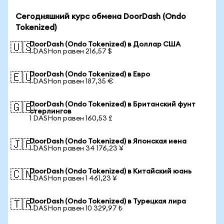
Сегодняшний курс обмена DoorDash (Ondo
Tokenized)
DoorDash (Ondo Tokenized) в Доллар США
🇺🇸
1 DASHon равен 216,57 $
DoorDash (Ondo Tokenized) в Евро
🇪🇺
1 DASHon равен 187,35 €
DoorDash (Ondo Tokenized) в Британский фунт
🇬🇧
стерлингов
1 DASHon равен 160,53 £
DoorDash (Ondo Tokenized) в Японская иена
🇯🇵
1 DASHon равен 34 176,23 ¥
DoorDash (Ondo Tokenized) в Китайский юань
🇨🇳
1 DASHon равен 1 461,23 ¥
DoorDash (Ondo Tokenized) в Турецкая лира
🇹🇷
1 DASHon равен 10 329,97 ₺