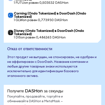
1 FUTUon равен 0,503532 DASHon
Corning (Ondo Tokenized) в DoorDash (Ondo
Tokenized)
1 GLWon равен 0,773930 DASHon
Disney (Ondo Tokenized) в DoorDash (Ondo
Tokenized)
1 DISon равен 0,486263 DASHon
Отказ от ответственности
Этот продукт не выпущен, не спонсирован, не одобрен и
не аффилирован с DoorDash. Название компании и
любые другие товарные знаки используются
исключительно для идентификации базового
эталонного актива.
Получите DASHon за секунды
Покупайте, продавайте, торгуйте и
обменивайте DASHon в MetaMask —