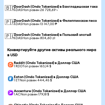
DoorDash (Ondo Tokenized) в Бангладешская така
🇧🇩
1 DASHon равен 26 728,69 ৳
DoorDash (Ondo Tokenized) в Филиппинское песо
🇵🇭
1 DASHon равен 13 147,00 ₱
DoorDash (Ondo Tokenized) в Польский злотый
🇵🇱
1 DASHon равен 804,60 zł
Конвертируйте другие активы реального мира
в USD
Reddit (Ondo Tokenized) в Доллар США
1 RDDTon равен 163,14 $
Eaton (Ondo Tokenized) в Доллар США
1 ETNon равен 444,45 $
Accenture (Ondo Tokenized) в Доллар США
1 ACNon равен 179,18 $