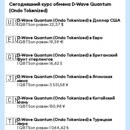
Сегодняшний курс обмена D-Wave Quantum
(Ondo Tokenized)
D-Wave Quantum (Ondo Tokenized) в Доллар США
🇺🇸
1 QBTSon равен 22,37 $
D-Wave Quantum (Ondo Tokenized) в Евро
🇪🇺
1 QBTSon равен 19,39 €
D-Wave Quantum (Ondo Tokenized) в Британский
🇬🇧
фунт стерлингов
1 QBTSon равен 16,62 £
D-Wave Quantum (Ondo Tokenized) в Японская
🇯🇵
иена
1 QBTSon равен 3 531,58 ¥
D-Wave Quantum (Ondo Tokenized) в Китайский
🇨🇳
юань
1 QBTSon равен 150,98 ¥
D-Wave Quantum (Ondo Tokenized) в Турецкая
🇹🇷
лира
1 QBTSon равен 1 064,62 ₺