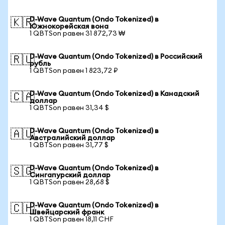
D-Wave Quantum (Ondo Tokenized) в
🇰🇷
Южнокорейская вона
1 QBTSon равен 31 872,73 ₩
D-Wave Quantum (Ondo Tokenized) в Российский
🇷🇺
рубль
1 QBTSon равен 1 823,72 ₽
D-Wave Quantum (Ondo Tokenized) в Канадский
🇨🇦
доллар
1 QBTSon равен 31,34 $
D-Wave Quantum (Ondo Tokenized) в
🇦🇺
Австралийский доллар
1 QBTSon равен 31,77 $
D-Wave Quantum (Ondo Tokenized) в
🇸🇬
Сингапурский доллар
1 QBTSon равен 28,68 $
D-Wave Quantum (Ondo Tokenized) в
🇨🇭
Швейцарский франк
1 QBTSon равен 18,11 CHF