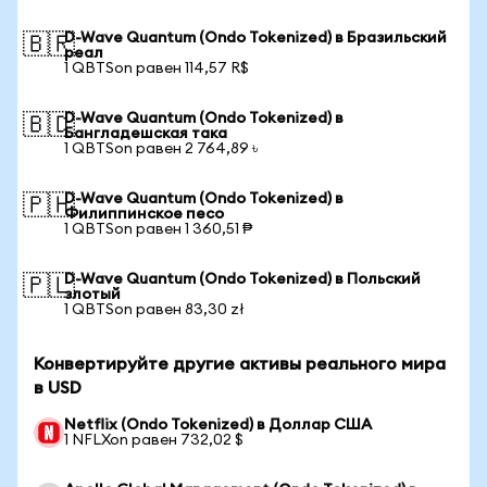
D-Wave Quantum (Ondo Tokenized) в Бразильский
🇧🇷
реал
1 QBTSon равен 114,57 R$
D-Wave Quantum (Ondo Tokenized) в
🇧🇩
Бангладешская така
1 QBTSon равен 2 764,89 ৳
D-Wave Quantum (Ondo Tokenized) в
🇵🇭
Филиппинское песо
1 QBTSon равен 1 360,51 ₱
D-Wave Quantum (Ondo Tokenized) в Польский
🇵🇱
злотый
1 QBTSon равен 83,30 zł
Конвертируйте другие активы реального мира
в USD
Netflix (Ondo Tokenized) в Доллар США
1 NFLXon равен 732,02 $