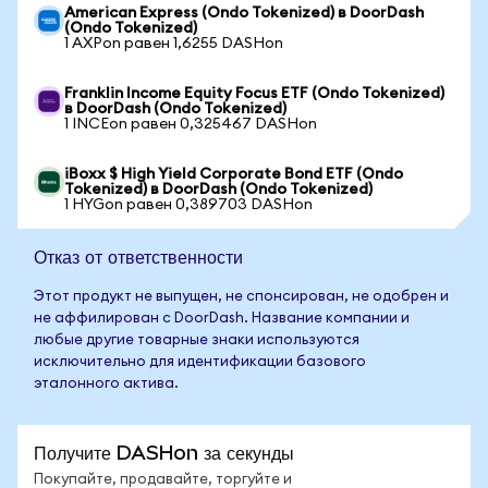
American Express (Ondo Tokenized) в DoorDash
(Ondo Tokenized)
1 AXPon равен 1,6255 DASHon
Franklin Income Equity Focus ETF (Ondo Tokenized)
в DoorDash (Ondo Tokenized)
1 INCEon равен 0,325467 DASHon
iBoxx $ High Yield Corporate Bond ETF (Ondo
Tokenized) в DoorDash (Ondo Tokenized)
1 HYGon равен 0,389703 DASHon
Отказ от ответственности
Этот продукт не выпущен, не спонсирован, не одобрен и
не аффилирован с DoorDash. Название компании и
любые другие товарные знаки используются
исключительно для идентификации базового
эталонного актива.
Получите DASHon за секунды
Покупайте, продавайте, торгуйте и