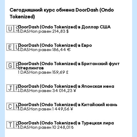
Сегодняшний курс обмена DoorDash (Ondo
Tokenized)
DoorDash (Ondo Tokenized) в Доллар США
🇺🇸
1 DASHon равен 214,83 $
DoorDash (Ondo Tokenized) в Евро
🇪🇺
1 DASHon равен 186,44 €
DoorDash (Ondo Tokenized) в Британский фунт
🇬🇧
стерлингов
1 DASHon равен 159,69 £
DoorDash (Ondo Tokenized) в Японская иена
🇯🇵
1 DASHon равен 34 014,23 ¥
DoorDash (Ondo Tokenized) в Китайский юань
🇨🇳
1 DASHon равен 1 449,56 ¥
DoorDash (Ondo Tokenized) в Турецкая лира
🇹🇷
1 DASHon равен 10 248,01 ₺