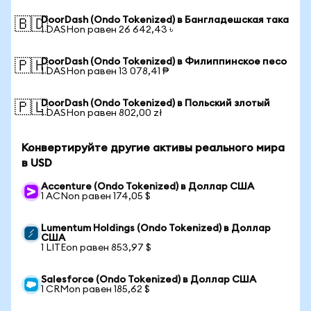
DoorDash (Ondo Tokenized) в Бангладешская така
🇧🇩
1 DASHon равен 26 642,43 ৳
DoorDash (Ondo Tokenized) в Филиппинское песо
🇵🇭
1 DASHon равен 13 078,41 ₱
DoorDash (Ondo Tokenized) в Польский злотый
🇵🇱
1 DASHon равен 802,00 zł
Конвертируйте другие активы реального мира
в USD
Accenture (Ondo Tokenized) в Доллар США
1 ACNon равен 174,05 $
Lumentum Holdings (Ondo Tokenized) в Доллар
США
1 LITEon равен 853,97 $
Salesforce (Ondo Tokenized) в Доллар США
1 CRMon равен 185,62 $