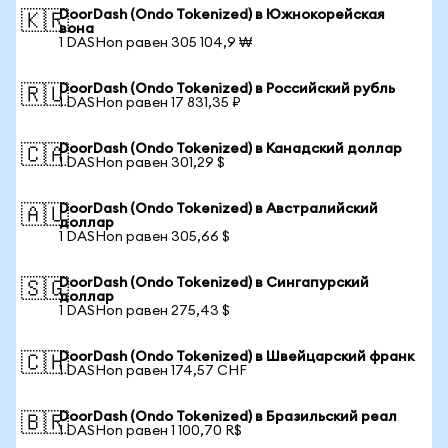
DoorDash (Ondo Tokenized) в Южнокорейская
🇰🇷
вона
1 DASHon равен 305 104,9 ₩
DoorDash (Ondo Tokenized) в Российский рубль
🇷🇺
1 DASHon равен 17 831,35 ₽
DoorDash (Ondo Tokenized) в Канадский доллар
🇨🇦
1 DASHon равен 301,29 $
DoorDash (Ondo Tokenized) в Австралийский
🇦🇺
доллар
1 DASHon равен 305,66 $
DoorDash (Ondo Tokenized) в Сингапурский
🇸🇬
доллар
1 DASHon равен 275,43 $
DoorDash (Ondo Tokenized) в Швейцарский франк
🇨🇭
1 DASHon равен 174,57 CHF
DoorDash (Ondo Tokenized) в Бразильский реал
🇧🇷
1 DASHon равен 1 100,70 R$