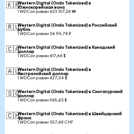
Western Digital (Ondo Tokenized) в
🇰🇷
Южнокорейская вона
1 WDCon равен 623 107,26 ₩
Western Digital (Ondo Tokenized) в Российский
🇷🇺
рубль
1 WDCon равен 36 114,78 ₽
Western Digital (Ondo Tokenized) в Канадский
🇨🇦
доллар
1 WDCon равен 617,66 $
Western Digital (Ondo Tokenized) в
🇦🇺
Австралийский доллар
1 WDCon равен 627,34 $
Western Digital (Ondo Tokenized) в Сингапурский
🇸🇬
доллар
1 WDCon равен 565,63 $
Western Digital (Ondo Tokenized) в Швейцарский
🇨🇭
франк
1 WDCon равен 357,68 CHF