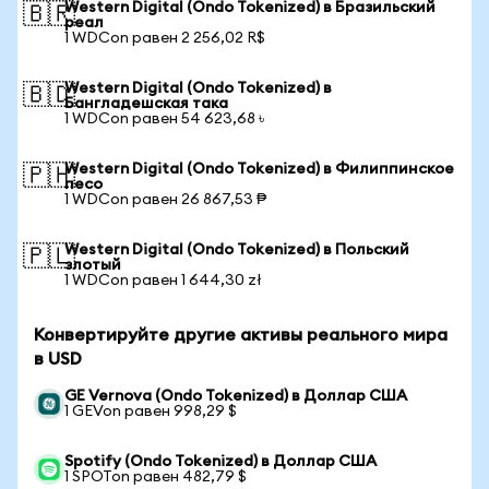
Western Digital (Ondo Tokenized) в Бразильский
🇧🇷
реал
1 WDCon равен 2 256,02 R$
Western Digital (Ondo Tokenized) в
🇧🇩
Бангладешская така
1 WDCon равен 54 623,68 ৳
Western Digital (Ondo Tokenized) в Филиппинское
🇵🇭
песо
1 WDCon равен 26 867,53 ₱
Western Digital (Ondo Tokenized) в Польский
🇵🇱
злотый
1 WDCon равен 1 644,30 zł
Конвертируйте другие активы реального мира
в USD
GE Vernova (Ondo Tokenized) в Доллар США
1 GEVon равен 998,29 $
Spotify (Ondo Tokenized) в Доллар США
1 SPOTon равен 482,79 $