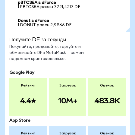
pBTC35A в dForce
1 PBTC35A равен 7721,4217 DF
Donut в dForce
1 DONUT равен 2,9966 DF
Получите DF за секунды
Покупайте, продавайте, торгуйте и
обменивайте DF в MetaMask — самом
надёжном криптокошельке.
Google Play
Рейтинг
Загрузок
Оценок
4.4
10M+
483.8K
App Store
Рейтинг
Загрузок
Оценок