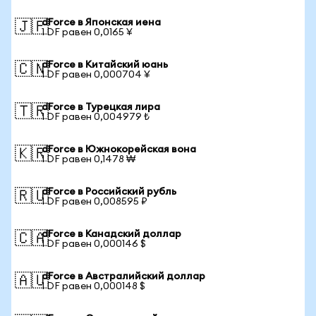
dForce в Японская иена
🇯🇵
1 DF равен 0,0165 ¥
dForce в Китайский юань
🇨🇳
1 DF равен 0,000704 ¥
dForce в Турецкая лира
🇹🇷
1 DF равен 0,004979 ₺
dForce в Южнокорейская вона
🇰🇷
1 DF равен 0,1478 ₩
dForce в Российский рубль
🇷🇺
1 DF равен 0,008595 ₽
dForce в Канадский доллар
🇨🇦
1 DF равен 0,000146 $
dForce в Австралийский доллар
🇦🇺
1 DF равен 0,000148 $