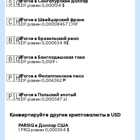
dForce в Сингапурский доллар
🇸🇬
1 DF равен 0,000134 $
dForce в Швейцарский франк
🇨🇭
1 DF равен 0,00008457 CHF
dForce в Бразильский реал
🇧🇷
1 DF равен 0,000534 R$
dForce в Бангладешская така
🇧🇩
1 DF равен 0,0129 ৳
dForce в Филиппинское песо
🇵🇭
1 DF равен 0,006352 ₱
dForce в Польский злотый
🇵🇱
1 DF равен 0,000387 zł
Конвертируйте другие криптовалюты в USD
PARSIQ в Доллар США
1 PRQ равен 0,000354 $