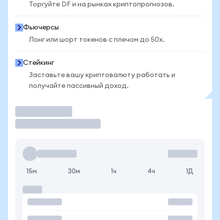
Торгуйте DF и на рынках криптопрогнозов.
Фьючерсы
Лонг или шорт токенов с плечом до 50x.
Стейкинг
Заставьте вашу криптовалюту работать и
получайте пассивный доход.
Торговать
15м
30м
1ч
4ч
1Д