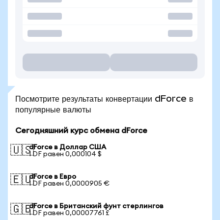
Посмотрите результаты конвертации dForce в
популярные валюты
Сегодняшний курс обмена dForce
dForce в Доллар США
🇺🇸
1 DF равен 0,000104 $
dForce в Евро
🇪🇺
1 DF равен 0,0000905 €
dForce в Британский фунт стерлингов
🇬🇧
1 DF равен 0,00007761 £