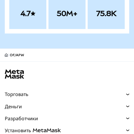
4.7
50M+
75.8K
DF/APW
Нижний колонтитул сайта MetaMask
Торговать
Торговля
Деньги
Swaps
Покупайте
Разработчики
Прогнозы
НОВИНКА
Карта
Документация для разработчиков
Установить MetaMask
Перпы
НОВИНКА