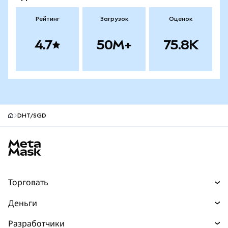
Рейтинг
Загрузок
Оценок
4.7
50M+
75.8K
DHT/SGD
Нижний колонтитул сайта MetaMask
Торговать
Торговля
Деньги
Swaps
Покупайте
Разработчики