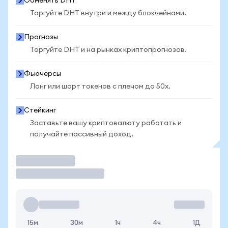
Обменять DHT
Торгуйте DHT внутри и между блокчейнами.
Прогнозы
Торгуйте DHT и на рынках криптопрогнозов.
Фьючерсы
Лонг или шорт токенов с плечом до 50x.
Стейкинг
Заставьте вашу криптовалюту работать и
получайте пассивный доход.
Торговать
15м
30м
1ч
4ч
1Д