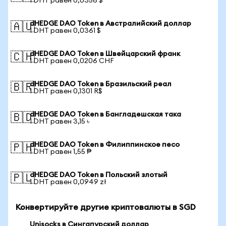
1 DHT равен 0,0356 $
dHEDGE DAO Token в Австралийский доллар
🇦🇺
1 DHT равен 0,0361 $
dHEDGE DAO Token в Швейцарский франк
🇨🇭
1 DHT равен 0,0206 CHF
dHEDGE DAO Token в Бразильский реал
🇧🇷
1 DHT равен 0,1301 R$
dHEDGE DAO Token в Бангладешская така
🇧🇩
1 DHT равен 3,15 ৳
dHEDGE DAO Token в Филиппинское песо
🇵🇭
1 DHT равен 1,55 ₱
dHEDGE DAO Token в Польский злотый
🇵🇱
1 DHT равен 0,0949 zł
Конвертируйте другие криптовалюты в SGD
Unisocks в Сингапурский доллар