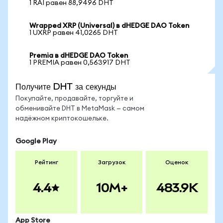
1 RAI равен 88,9496 DHT
Wrapped XRP (Universal) в dHEDGE DAO Token
1 UXRP равен 41,0265 DHT
Premia в dHEDGE DAO Token
1 PREMIA равен 0,563917 DHT
Получите DHT за секунды
Покупайте, продавайте, торгуйте и
обменивайте DHT в MetaMask — самом
надёжном криптокошельке.
Google Play
Рейтинг
Загрузок
Оценок
4.4
10M+
483.9K
App Store