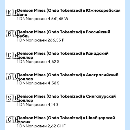
Denison Mines (Ondo Tokenized) в Южнокорейская
🇰🇷
вона
1 DNNon равен 4 561,65 ₩
Denison Mines (Ondo Tokenized) в Российский
🇷🇺
рубль
1 DNNon равен 266,55 ₽
Denison Mines (Ondo Tokenized) в Канадский
🇨🇦
доллар
1 DNNon равен 4,52 $
Denison Mines (Ondo Tokenized) в Австралийский
🇦🇺
доллар
1 DNNon равен 4,58 $
Denison Mines (Ondo Tokenized) в Сингапурский
🇸🇬
доллар
1 DNNon равен 4,14 $
Denison Mines (Ondo Tokenized) в Швейцарский
🇨🇭
франк
1 DNNon равен 2,62 CHF