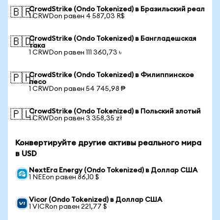
CrowdStrike (Ondo Tokenized) в Бразильский реал
🇧🇷
1 CRWDon равен 4 587,03 R$
CrowdStrike (Ondo Tokenized) в Бангладешская
🇧🇩
така
1 CRWDon равен 111 360,73 ৳
CrowdStrike (Ondo Tokenized) в Филиппинское
🇵🇭
песо
1 CRWDon равен 54 745,98 ₱
CrowdStrike (Ondo Tokenized) в Польский злотый
🇵🇱
1 CRWDon равен 3 358,35 zł
Конвертируйте другие активы реального мира
в USD
NextEra Energy (Ondo Tokenized) в Доллар США
1 NEEon равен 86,10 $
Vicor (Ondo Tokenized) в Доллар США
1 VICRon равен 221,77 $