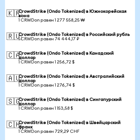
CrowdStrike (Ondo Tokenized) в Южнокорейская
🇰🇷
вона
1 CRWDon равен 1 277 558,25 ₩
CrowdStrike (Ondo Tokenized) в Российский рубль
🇷🇺
1 CRWDon равен 74 444,17 ₽
CrowdStrike (Ondo Tokenized) в Канадский
🇨🇦
доллар
1 CRWDon равен 1 256,72 $
CrowdStrike (Ondo Tokenized) в Австралийский
🇦🇺
доллар
1 CRWDon равен 1 276,74 $
CrowdStrike (Ondo Tokenized) в Сингапурский
🇸🇬
доллар
1 CRWDon равен 1 153,58 $
CrowdStrike (Ondo Tokenized) в Швейцарский
🇨🇭
франк
1 CRWDon равен 729,29 CHF