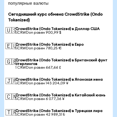
популярные валюты
Сегодняшний курс обмена CrowdStrike (Ondo
Tokenized)
CrowdStrike (Ondo Tokenized) в Доллар США
🇺🇸
1 CRWDon равен 900,99 $
CrowdStrike (Ondo Tokenized) в Евро
🇪🇺
1 CRWDon равен 780,25 €
CrowdStrike (Ondo Tokenized) в Британский фунт
🇬🇧
стерлингов
1 CRWDon равен 667,66 £
CrowdStrike (Ondo Tokenized) в Японская иена
🇯🇵
1 CRWDon равен 143 204,09 ¥
CrowdStrike (Ondo Tokenized) в Китайский юань
🇨🇳
1 CRWDon равен 6 077,36 ¥
CrowdStrike (Ondo Tokenized) в Турецкая лира
🇹🇷
1 CRWDon равен 42 989,31 ₺