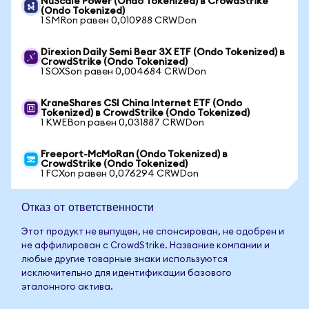
NuScale Power (Ondo Tokenized) в CrowdStrike
(Ondo Tokenized)
1 SMRon равен 0,010988 CRWDon
Direxion Daily Semi Bear 3X ETF (Ondo Tokenized) в
CrowdStrike (Ondo Tokenized)
1 SOXSon равен 0,004684 CRWDon
KraneShares CSI China Internet ETF (Ondo
Tokenized) в CrowdStrike (Ondo Tokenized)
1 KWEBon равен 0,031887 CRWDon
Freeport-McMoRan (Ondo Tokenized) в
CrowdStrike (Ondo Tokenized)
1 FCXon равен 0,076294 CRWDon
Отказ от ответственности
Этот продукт не выпущен, не спонсирован, не одобрен и
не аффилирован с CrowdStrike. Название компании и
любые другие товарные знаки используются
исключительно для идентификации базового
эталонного актива.