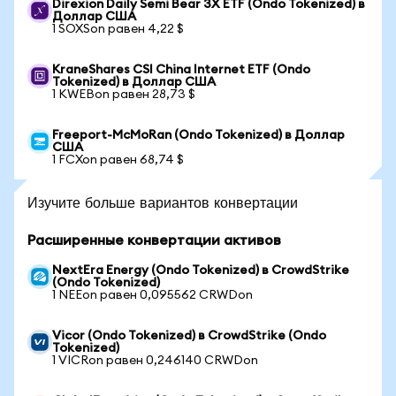
Direxion Daily Semi Bear 3X ETF (Ondo Tokenized) в
Доллар США
1 SOXSon равен 4,22 $
KraneShares CSI China Internet ETF (Ondo
Tokenized) в Доллар США
1 KWEBon равен 28,73 $
Freeport-McMoRan (Ondo Tokenized) в Доллар
США
1 FCXon равен 68,74 $
Изучите больше вариантов конвертации
Расширенные конвертации активов
NextEra Energy (Ondo Tokenized) в CrowdStrike
(Ondo Tokenized)
1 NEEon равен 0,095562 CRWDon
Vicor (Ondo Tokenized) в CrowdStrike (Ondo
Tokenized)
1 VICRon равен 0,246140 CRWDon