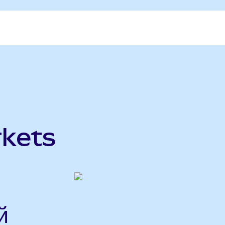
kets
й