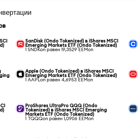
нвертации
ов
MSCI
SanDisk (Ondo Tokenized) в iShares MSCI
d)
Emerging Markets ETF (Ondo Tokenized)
1 SNDKon равен 19,3529 EEMon
g
Apple (Ondo Tokenized) в iShares MSCI
ging
Emerging Markets ETF (Ondo Tokenized)
1 AAPLon равен 4,6953 EEMon
SCI
ProShares UltraPro QQQ (Ondo
d)
Tokenized) в iShares MSCI Emerging
Markets ETF (Ondo Tokenized)
1 TQQQon равен 1,0906 EEMon