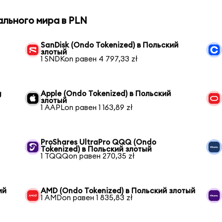
ального мира в PLN
й
SanDisk (Ondo Tokenized) в Польский
злотый
1 SNDKon равен 4 797,33 zł
g
Apple (Ondo Tokenized) в Польский
злотый
1 AAPLon равен 1 163,89 zł
ProShares UltraPro QQQ (Ondo
Tokenized) в Польский злотый
1 TQQQon равен 270,35 zł
ий
AMD (Ondo Tokenized) в Польский злотый
1 AMDon равен 1 835,83 zł