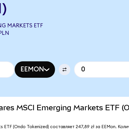
)
NG MARKETS ETF
PLN
EEMON
Shares MSCI Emerging Markets ETF (
ts ETF (Ondo Tokenized) составляет 247,89 zł за EEMon. Кол