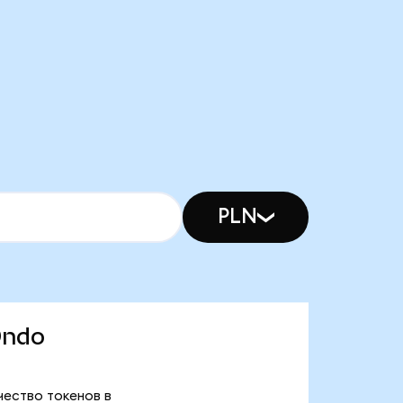
PLN
Ondo
ичество токенов в