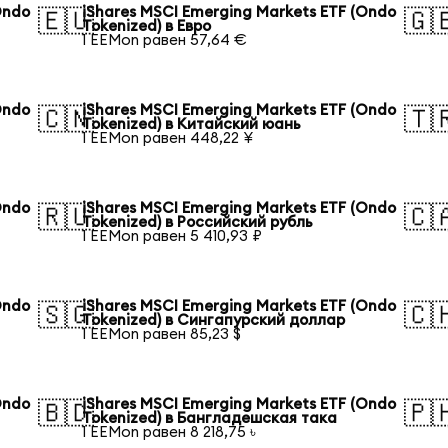
Ondo
iShares MSCI Emerging Markets ETF (Ondo
🇪🇺
🇬
Tokenized) в Евро
1 EEMon равен 57,64 €
Ondo
iShares MSCI Emerging Markets ETF (Ondo
🇨🇳
🇹
Tokenized) в Китайский юань
1 EEMon равен 448,22 ¥
Ondo
iShares MSCI Emerging Markets ETF (Ondo
🇷🇺
🇨
Tokenized) в Российский рубль
1 EEMon равен 5 410,93 ₽
Ondo
iShares MSCI Emerging Markets ETF (Ondo
🇸🇬
🇨
Tokenized) в Сингапурский доллар
1 EEMon равен 85,23 $
Ondo
iShares MSCI Emerging Markets ETF (Ondo
🇧🇩
🇵
Tokenized) в Бангладешская така
1 EEMon равен 8 218,75 ৳