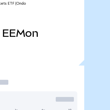
kets ETF (Ondo
EEMon
1ч
4ч
1Д