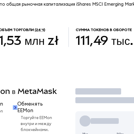
что общая рыночная капитализация iShares MSCI Emerging Mar
ОБЪЕМ ТОРГОВЛИ
(24 Ч)
СУММА ТОКЕНОВ В ОБОРОТЕ
1,53 млн zł
111,49 тыс.
EMon в MetaMask
Торговать
n
Обменять
EEMon
on
Торгуйте EEMon
внутри и между
блокчейнами.
15м
30м