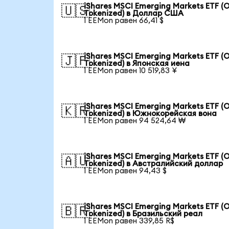
iShares MSCI Emerging Markets ETF (
🇺🇸
Tokenized) в Доллар США
1 EEMon равен 66,41 $
iShares MSCI Emerging Markets ETF (
🇯🇵
Tokenized) в Японская иена
1 EEMon равен 10 519,83 ¥
iShares MSCI Emerging Markets ETF (
🇰🇷
Tokenized) в Южнокорейская вона
1 EEMon равен 94 524,64 ₩
iShares MSCI Emerging Markets ETF (
🇦🇺
Tokenized) в Австралийский доллар
1 EEMon равен 94,43 $
iShares MSCI Emerging Markets ETF (
🇧🇷
Tokenized) в Бразильский реал
1 EEMon равен 339,85 R$