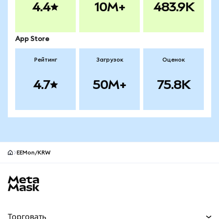
4.4
10M+
483.9K
App Store
Рейтинг
Загрузок
Оценок
4.7
50M+
75.8K
EEMon/KRW
Нижний колонтитул сайта MetaMask
Торговать