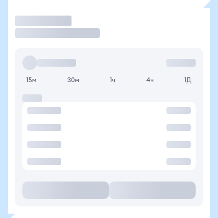
Торговать
15м
30м
1ч
4ч
1Д