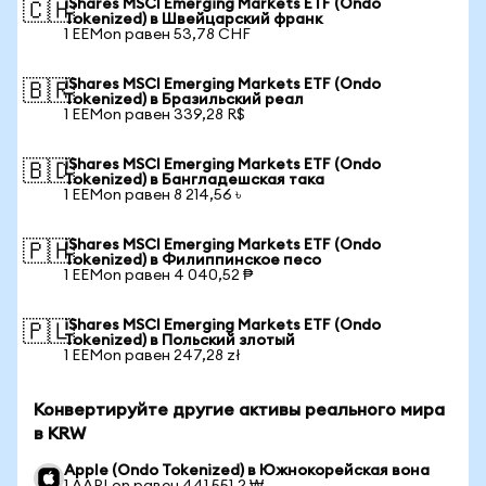
iShares MSCI Emerging Markets ETF (Ondo
🇨🇭
Tokenized) в Швейцарский франк
1 EEMon равен 53,78 CHF
iShares MSCI Emerging Markets ETF (Ondo
🇧🇷
Tokenized) в Бразильский реал
1 EEMon равен 339,28 R$
iShares MSCI Emerging Markets ETF (Ondo
🇧🇩
Tokenized) в Бангладешская така
1 EEMon равен 8 214,56 ৳
iShares MSCI Emerging Markets ETF (Ondo
🇵🇭
Tokenized) в Филиппинское песо
1 EEMon равен 4 040,52 ₱
iShares MSCI Emerging Markets ETF (Ondo
🇵🇱
Tokenized) в Польский злотый
1 EEMon равен 247,28 zł
Конвертируйте другие активы реального мира
в KRW
Apple (Ondo Tokenized) в Южнокорейская вона