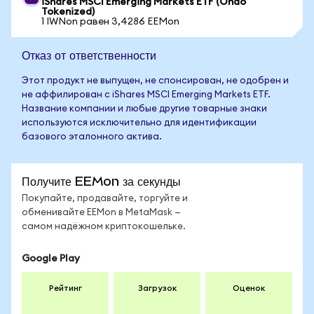
iShares MSCI Emerging Markets ETF (Ondo
Tokenized)
1 IWNon равен 3,4286 EEMon
Отказ от ответственности
Этот продукт не выпущен, не спонсирован, не одобрен и
не аффилирован с iShares MSCI Emerging Markets ETF.
Название компании и любые другие товарные знаки
используются исключительно для идентификации
базового эталонного актива.
Получите EEMon за секунды
Покупайте, продавайте, торгуйте и
обменивайте EEMon в MetaMask —
самом надёжном криптокошельке.
Google Play
Рейтинг
Загрузок
Оценок