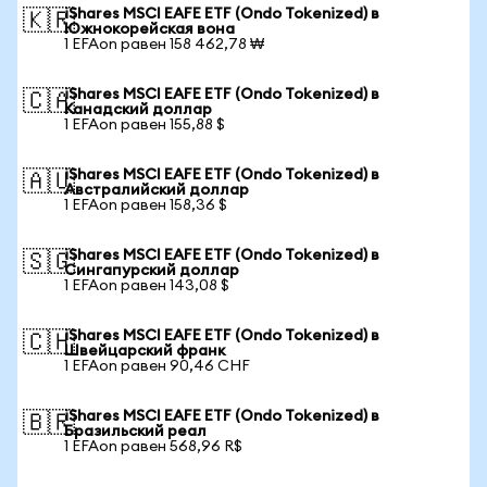
iShares MSCI EAFE ETF (Ondo Tokenized) в
🇰🇷
Южнокорейская вона
1 EFAon равен 158 462,78 ₩
iShares MSCI EAFE ETF (Ondo Tokenized) в
🇨🇦
Канадский доллар
1 EFAon равен 155,88 $
iShares MSCI EAFE ETF (Ondo Tokenized) в
🇦🇺
Австралийский доллар
1 EFAon равен 158,36 $
iShares MSCI EAFE ETF (Ondo Tokenized) в
🇸🇬
Сингапурский доллар
1 EFAon равен 143,08 $
iShares MSCI EAFE ETF (Ondo Tokenized) в
🇨🇭
Швейцарский франк
1 EFAon равен 90,46 CHF
iShares MSCI EAFE ETF (Ondo Tokenized) в
🇧🇷
Бразильский реал
1 EFAon равен 568,96 R$