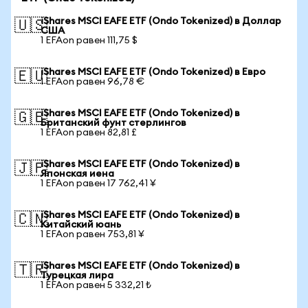
iShares MSCI EAFE ETF (Ondo Tokenized) в Доллар
🇺🇸
США
1 EFAon равен 111,75 $
iShares MSCI EAFE ETF (Ondo Tokenized) в Евро
🇪🇺
1 EFAon равен 96,78 €
iShares MSCI EAFE ETF (Ondo Tokenized) в
🇬🇧
Британский фунт стерлингов
1 EFAon равен 82,81 £
iShares MSCI EAFE ETF (Ondo Tokenized) в
🇯🇵
Японская иена
1 EFAon равен 17 762,41 ¥
iShares MSCI EAFE ETF (Ondo Tokenized) в
🇨🇳
Китайский юань
1 EFAon равен 753,81 ¥
iShares MSCI EAFE ETF (Ondo Tokenized) в
🇹🇷
Турецкая лира
1 EFAon равен 5 332,21 ₺