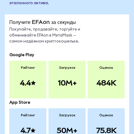
эталонного актива.
Получите EFAon за секунды
Покупайте, продавайте, торгуйте и
обменивайте EFAon в MetaMask —
самом надёжном криптокошельке.
Google Play
Рейтинг
Загрузок
Оценок
4.4
10M+
484K
App Store
Рейтинг
Загрузок
Оценок
4.7
50M+
75.8K