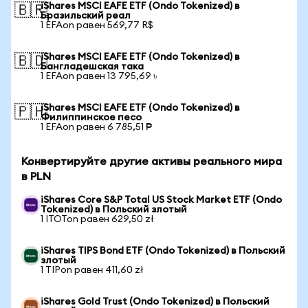
iShares MSCI EAFE ETF (Ondo Tokenized) в
🇧🇷
Бразильский реал
1 EFAon равен 569,77 R$
iShares MSCI EAFE ETF (Ondo Tokenized) в
🇧🇩
Бангладешская така
1 EFAon равен 13 795,69 ৳
iShares MSCI EAFE ETF (Ondo Tokenized) в
🇵🇭
Филиппинское песо
1 EFAon равен 6 785,51 ₱
Конвертируйте другие активы реального мира
в PLN
iShares Core S&P Total US Stock Market ETF (Ondo
Tokenized) в Польский злотый
1 ITOTon равен 629,50 zł
iShares TIPS Bond ETF (Ondo Tokenized) в Польский
злотый
1 TIPon равен 411,60 zł
iShares Gold Trust (Ondo Tokenized) в Польский