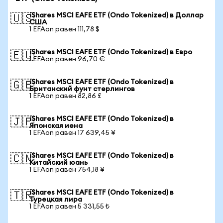
iShares MSCI EAFE ETF (Ondo Tokenized) в Доллар
🇺🇸
США
1 EFAon равен 111,78 $
iShares MSCI EAFE ETF (Ondo Tokenized) в Евро
🇪🇺
1 EFAon равен 96,70 €
iShares MSCI EAFE ETF (Ondo Tokenized) в
🇬🇧
Британский фунт стерлингов
1 EFAon равен 82,86 £
iShares MSCI EAFE ETF (Ondo Tokenized) в
🇯🇵
Японская иена
1 EFAon равен 17 639,45 ¥
iShares MSCI EAFE ETF (Ondo Tokenized) в
🇨🇳
Китайский юань
1 EFAon равен 754,18 ¥
iShares MSCI EAFE ETF (Ondo Tokenized) в
🇹🇷
Турецкая лира
1 EFAon равен 5 331,55 ₺