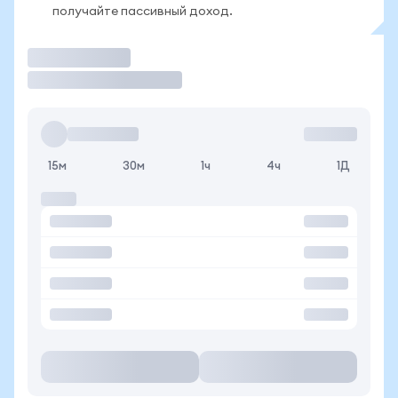
получайте пассивный доход.
Торговать
15м
30м
1ч
4ч
1Д