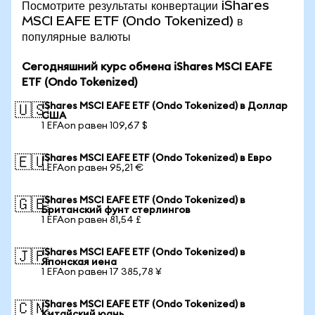
Посмотрите результаты конвертации iShares
MSCI EAFE ETF (Ondo Tokenized) в
популярные валюты
Сегодняшний курс обмена iShares MSCI EAFE
ETF (Ondo Tokenized)
iShares MSCI EAFE ETF (Ondo Tokenized) в Доллар
🇺🇸
США
1 EFAon равен 109,67 $
iShares MSCI EAFE ETF (Ondo Tokenized) в Евро
🇪🇺
1 EFAon равен 95,21 €
iShares MSCI EAFE ETF (Ondo Tokenized) в
🇬🇧
Британский фунт стерлингов
1 EFAon равен 81,54 £
iShares MSCI EAFE ETF (Ondo Tokenized) в
🇯🇵
Японская иена
1 EFAon равен 17 385,78 ¥
iShares MSCI EAFE ETF (Ondo Tokenized) в
🇨🇳
Китайский юань