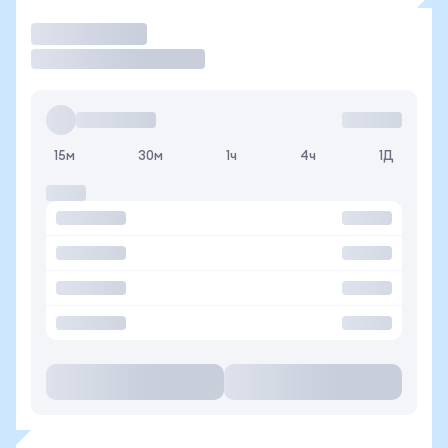
Торговать
15м
30м
1ч
4ч
1Д