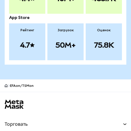
App Store
Рейтинг
Загрузок
Оценок
4.7
50M+
75.8K
EFAon/TSMon
Нижний колонтитул сайта MetaMask
Торговать
Торговля