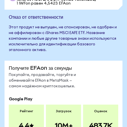
1 IWFon равен 4,5423 EFAon
Отказ от ответственности
Этот продукт не выпущен, не спонсирован, не одобрен и
не аффилирован с iShares MSCI EAFE ETF. Название
компании и любые другие товарные знаки используются
исключительно для идентификации базового
эталонного актива.
Получите EFAon за секунды
Покупайте, продавайте, торгуйте и
обменивайте EFAon в MetaMask —
самом надёжном криптокошельке.
Google Play
Рейтинг
Загрузок
Оценок
4.4
10M+
483.7K