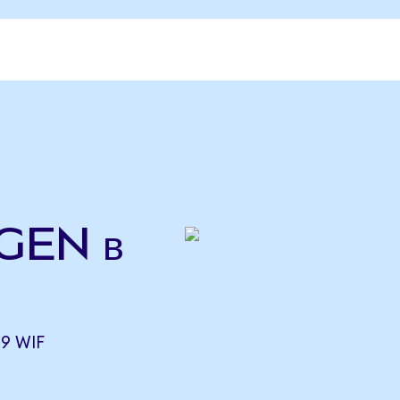
IGEN в
09 WIF