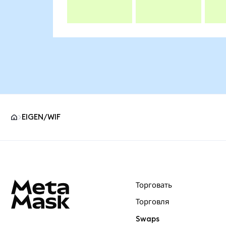
EIGEN/WIF
Нижний колонтитул сайта MetaMask
Торговать
Торговля
Swaps