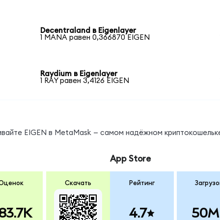
Decentraland в Eigenlayer
1 MANA равен 0,366870 EIGEN
Raydium в Eigenlayer
1 RAY равен 3,4126 EIGEN
нивайте EIGEN в MetaMask — самом надёжном криптокошельк
App Store
Оценок
Скачать
Рейтинг
Загрузо
83.7K
4.7
50M