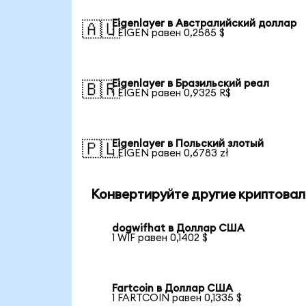
Eigenlayer в Австралийский доллар
🇦🇺
1 EIGEN равен 0,2585 $
Eigenlayer в Бразильский реал
🇧🇷
1 EIGEN равен 0,9325 R$
Eigenlayer в Польский злотый
🇵🇱
1 EIGEN равен 0,6783 zł
Конвертируйте другие криптовал
dogwifhat в Доллар США
1 WIF равен 0,1402 $
Fartcoin в Доллар США
1 FARTCOIN равен 0,1335 $