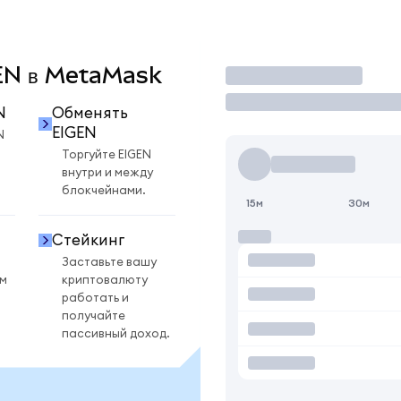
GEN в MetaMask
Торговать
N
Обменять
EIGEN
N
Торгуйте EIGEN
внутри и между
блокчейнами.
15м
30м
Стейкинг
Заставьте вашу
ом
криптовалюту
работать и
получайте
пассивный доход.