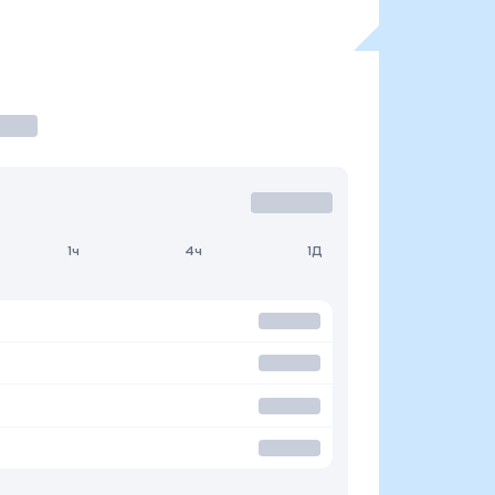
1ч
4ч
1Д