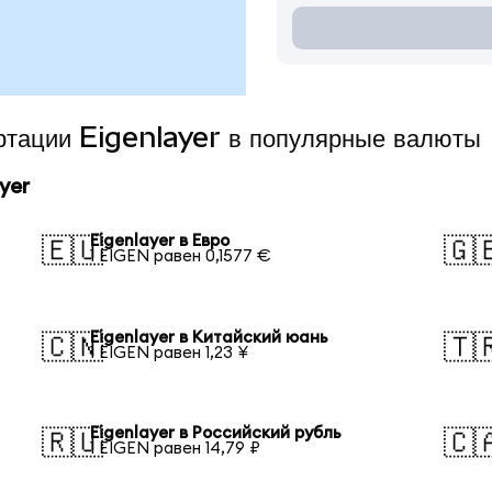
ертации Eigenlayer в популярные валюты
yer
Eigenlayer в Евро
🇪🇺
🇬
1 EIGEN равен 0,1577 €
Eigenlayer в Китайский юань
🇨🇳
🇹
1 EIGEN равен 1,23 ¥
Eigenlayer в Российский рубль
🇷🇺
🇨
1 EIGEN равен 14,79 ₽