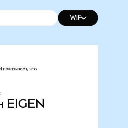
WIF
N показывает, что
Е
н
EIGEN