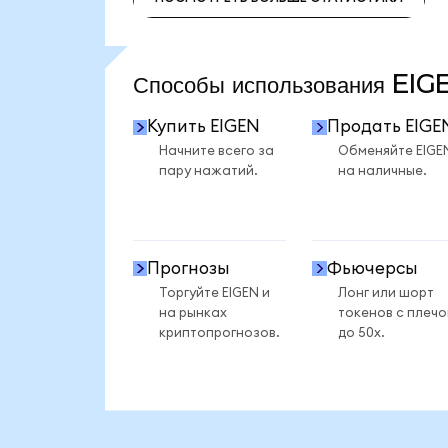
ПОСМОТРЕТЬ БОЛЬШЕ СТАТИСТИКИ
Способы использования EI
Купить EIGEN
Продать EIGE
Начните всего за
Обменяйте EIGE
пару нажатий.
на наличные.
Прогнозы
Фьючерсы
Торгуйте EIGEN и
Лонг или шорт
на рынках
токенов с плеч
криптопрогнозов.
до 50x.