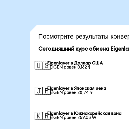
Посмотрите результаты конв
Сегодняшний курс обмена Eigenla
Eigenlayer в Доллар США
🇺🇸
1 EIGEN равен 0,182 $
Eigenlayer в Японская иена
🇯🇵
1 EIGEN равен 28,74 ¥
Eigenlayer в Южнокорейская вона
🇰🇷
1 EIGEN равен 259,08 ₩