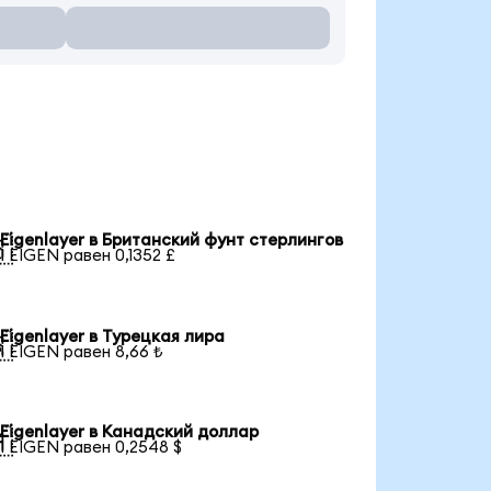
Eigenlayer в Британский фунт стерлингов

1 EIGEN равен 0,1352 £
Eigenlayer в Турецкая лира

1 EIGEN равен 8,66 ₺
Eigenlayer в Канадский доллар

1 EIGEN равен 0,2548 $