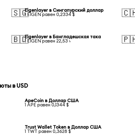
Eigenlayer в Сингапурский доллар
🇸🇬
🇨
1 EIGEN равен 0,2334 $
Eigenlayer в Бангладешская така
🇧🇩
🇵
1 EIGEN равен 22,53 ৳
юты в USD
ApeCoin в Доллар США
1 APE равен 0,1344 $
Trust Wallet Token в Доллар США
1 TWT равен 0,3628 $