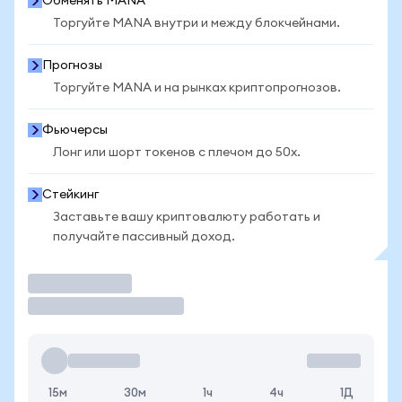
Обменять MANA
Торгуйте MANA внутри и между блокчейнами.
Прогнозы
Торгуйте MANA и на рынках криптопрогнозов.
Фьючерсы
Лонг или шорт токенов с плечом до 50x.
Стейкинг
Заставьте вашу криптовалюту работать и
получайте пассивный доход.
Торговать
15м
30м
1ч
4ч
1Д