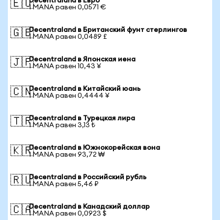
Decentraland в Евро
🇪🇺
1 MANA равен 0,0571 €
Decentraland в Британский фунт стерлингов
🇬🇧
1 MANA равен 0,0489 £
Decentraland в Японская иена
🇯🇵
1 MANA равен 10,43 ¥
Decentraland в Китайский юань
🇨🇳
1 MANA равен 0,4444 ¥
Decentraland в Турецкая лира
🇹🇷
1 MANA равен 3,13 ₺
Decentraland в Южнокорейская вона
🇰🇷
1 MANA равен 93,72 ₩
Decentraland в Российский рубль
🇷🇺
1 MANA равен 5,46 ₽
Decentraland в Канадский доллар
🇨🇦
1 MANA равен 0,0923 $