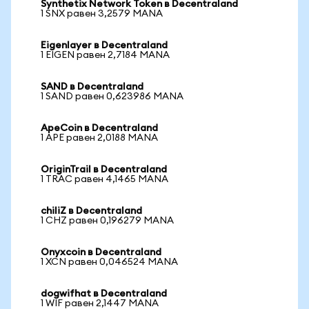
Synthetix Network Token в Decentraland
1 SNX равен 3,2579 MANA
Eigenlayer в Decentraland
1 EIGEN равен 2,7184 MANA
SAND в Decentraland
1 SAND равен 0,623986 MANA
ApeCoin в Decentraland
1 APE равен 2,0188 MANA
OriginTrail в Decentraland
1 TRAC равен 4,1465 MANA
chiliZ в Decentraland
1 CHZ равен 0,196279 MANA
Onyxcoin в Decentraland
1 XCN равен 0,046524 MANA
dogwifhat в Decentraland
1 WIF равен 2,1447 MANA