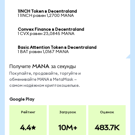
1INCH Token в Decentraland
1 1INCH равен 1,2700 MANA
Convex Finance в Decentraland
1 CVX равен 23,0845 MANA
Basic Attention Token в Decentraland
1 BAT равен 1,0167 MANA
Получите MANA за секунды
Покупайте, продавайте, торгуйте и
обменивайте MANA в MetaMask —
самом надёжном криптокошельке.
Google Play
Рейтинг
Загрузок
Оценок
4.4
10M+
483.7K