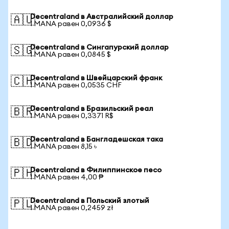
Decentraland в Австралийский доллар
🇦🇺
1 MANA равен 0,0936 $
Decentraland в Сингапурский доллар
🇸🇬
1 MANA равен 0,0845 $
Decentraland в Швейцарский франк
🇨🇭
1 MANA равен 0,0535 CHF
Decentraland в Бразильский реал
🇧🇷
1 MANA равен 0,3371 R$
Decentraland в Бангладешская така
🇧🇩
1 MANA равен 8,15 ৳
Decentraland в Филиппинское песо
🇵🇭
1 MANA равен 4,00 ₱
Decentraland в Польский злотый
🇵🇱
1 MANA равен 0,2459 zł