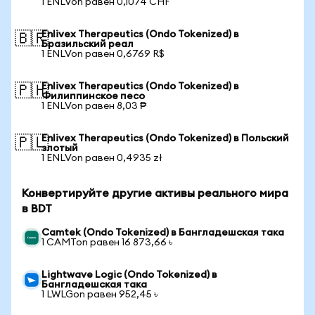
1 ENLVon равен 0,1074 CHF
Enlivex Therapeutics (Ondo Tokenized) в
🇧🇷
Бразильский реал
1 ENLVon равен 0,6769 R$
Enlivex Therapeutics (Ondo Tokenized) в
🇵🇭
Филиппинское песо
1 ENLVon равен 8,03 ₱
Enlivex Therapeutics (Ondo Tokenized) в Польский
🇵🇱
злотый
1 ENLVon равен 0,4935 zł
Конвертируйте другие активы реального мира
в BDT
Camtek (Ondo Tokenized) в Бангладешская така
1 CAMTon равен 16 873,66 ৳
Lightwave Logic (Ondo Tokenized) в
Бангладешская така
1 LWLGon равен 952,45 ৳