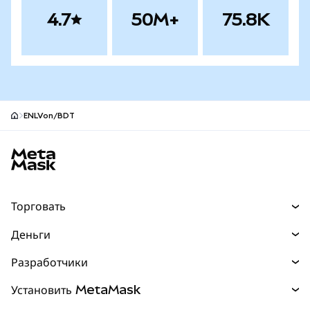
4.7
50M+
75.8K
ENLVon/BDT
Нижний колонтитул сайта MetaMask
Торговать
Торговля
Деньги
Swaps
Покупайте
Разработчики
Прогнозы
НОВИНКА
Карта
Документация для разработчиков
Установить MetaMask
Перпы
НОВИНКА
mUSD
НОВИНКА
Инфопанель
Защита транзакций