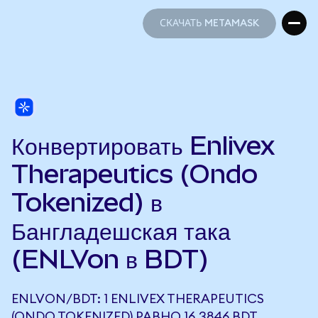
СКАЧАТЬ METAMASK
СКАЧАТЬ METAMASK
Конвертировать Enlivex
Therapeutics (Ondo
Tokenized) в
Бангладешская така
(ENLVon в BDT)
ENLVON/BDT: 1 ENLIVEX THERAPEUTICS
(ONDO TOKENIZED) РАВНО 16,3846 BDT