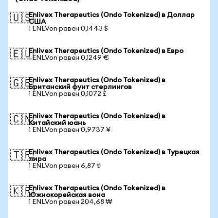
Enlivex Therapeutics (Ondo Tokenized) в Доллар
🇺🇸
США
1 ENLVon равен 0,1443 $
Enlivex Therapeutics (Ondo Tokenized) в Евро
🇪🇺
1 ENLVon равен 0,1249 €
Enlivex Therapeutics (Ondo Tokenized) в
🇬🇧
Британский фунт стерлингов
1 ENLVon равен 0,1072 £
Enlivex Therapeutics (Ondo Tokenized) в
🇨🇳
Китайский юань
1 ENLVon равен 0,9737 ¥
Enlivex Therapeutics (Ondo Tokenized) в Турецкая
🇹🇷
лира
1 ENLVon равен 6,87 ₺
Enlivex Therapeutics (Ondo Tokenized) в
🇰🇷
Южнокорейская вона
1 ENLVon равен 204,68 ₩