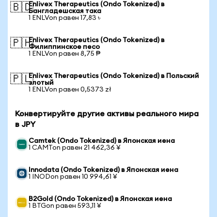
Enlivex Therapeutics (Ondo Tokenized) в
🇧🇩
Бангладешская така
1 ENLVon равен 17,83 ৳
Enlivex Therapeutics (Ondo Tokenized) в
🇵🇭
Филиппинское песо
1 ENLVon равен 8,75 ₱
Enlivex Therapeutics (Ondo Tokenized) в Польский
🇵🇱
злотый
1 ENLVon равен 0,5373 zł
Конвертируйте другие активы реального мира
в JPY
Camtek (Ondo Tokenized) в Японская иена
1 CAMTon равен 21 462,36 ¥
Innodata (Ondo Tokenized) в Японская иена
1 INODon равен 10 994,61 ¥
B2Gold (Ondo Tokenized) в Японская иена
1 BTGon равен 593,11 ¥