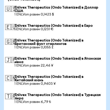
Enlivex Therapeutics (Ondo Tokenized) в Доллар
🇺🇸
США
1 ENLVon равен 0,1423 $
Enlivex Therapeutics (Ondo Tokenized) в Евро
🇪🇺
1 ENLVon равен 0,1231 €
Enlivex Therapeutics (Ondo Tokenized) в
🇬🇧
Британский фунт стерлингов
1 ENLVon равен 0,1055 £
Enlivex Therapeutics (Ondo Tokenized) в Японская
🇯🇵
иена
1 ENLVon равен 22,46 ¥
Enlivex Therapeutics (Ondo Tokenized) в
🇨🇳
Китайский юань
1 ENLVon равен 0,9603 ¥
Enlivex Therapeutics (Ondo Tokenized) в Турецкая
🇹🇷
лира
1 ENLVon равен 6,79 ₺