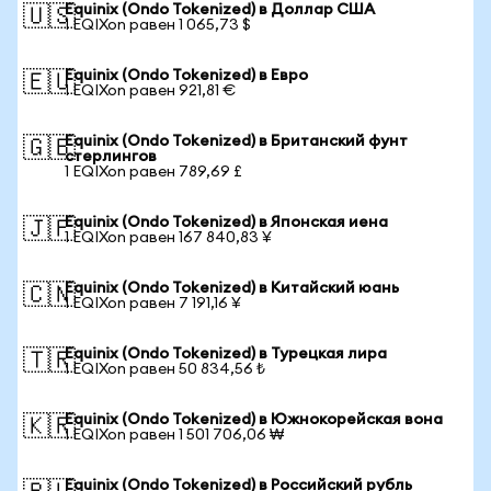
Equinix (Ondo Tokenized) в Доллар США
🇺🇸
1 EQIXon равен 1 065,73 $
Equinix (Ondo Tokenized) в Евро
🇪🇺
1 EQIXon равен 921,81 €
Equinix (Ondo Tokenized) в Британский фунт
🇬🇧
стерлингов
1 EQIXon равен 789,69 £
Equinix (Ondo Tokenized) в Японская иена
🇯🇵
1 EQIXon равен 167 840,83 ¥
Equinix (Ondo Tokenized) в Китайский юань
🇨🇳
1 EQIXon равен 7 191,16 ¥
Equinix (Ondo Tokenized) в Турецкая лира
🇹🇷
1 EQIXon равен 50 834,56 ₺
Equinix (Ondo Tokenized) в Южнокорейская вона
🇰🇷
1 EQIXon равен 1 501 706,06 ₩
Equinix (Ondo Tokenized) в Российский рубль