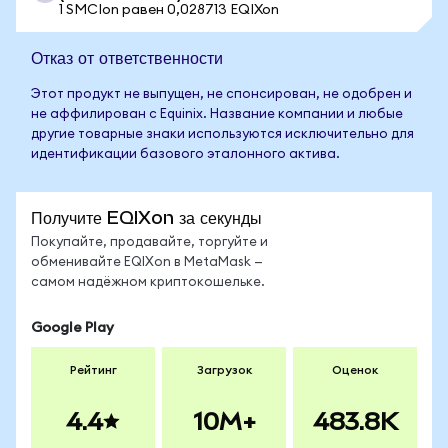
1 SMCIon равен 0,028713 EQIXon
Отказ от ответственности
Этот продукт не выпущен, не спонсирован, не одобрен и
не аффилирован с Equinix. Название компании и любые
другие товарные знаки используются исключительно для
идентификации базового эталонного актива.
Получите EQIXon за секунды
Покупайте, продавайте, торгуйте и
обменивайте EQIXon в MetaMask —
самом надёжном криптокошельке.
Google Play
Рейтинг
Загрузок
Оценок
4.4
10M+
483.8K