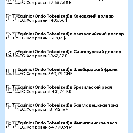
🇷🇺
1 EQIXon равен 87 687,68 ₽
Equinix (Ondo Tokenized) в Канадский доллар
🇨🇦
1 EQIXon равен 1 485,38 $
Equinix (Ondo Tokenized) в Австралийский доллар
🇦🇺
1 EQIXon равен 1 508,13 $
Equinix (Ondo Tokenized) в Сингапурский доллар
🇸🇬
1 EQIXon равен 1 362,52 $
Equinix (Ondo Tokenized) в Швейцарский франк
🇨🇭
1 EQIXon равен 860,79 CHF
Equinix (Ondo Tokenized) в Бразильский реал
🇧🇷
1 EQIXon равен 5 431,74 R$
Equinix (Ondo Tokenized) в Бангладешская така
🇧🇩
1 EQIXon равен 131 912,16 ৳
Equinix (Ondo Tokenized) в Филиппинское песо
🇵🇭
1 EQIXon равен 64 790,91 ₱