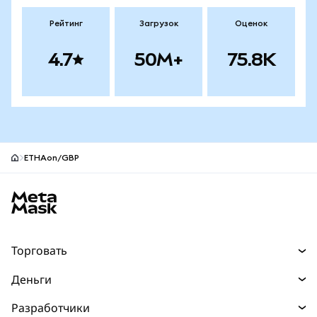
Рейтинг
Загрузок
Оценок
4.7
50M+
75.8K
ETHAon/GBP
Нижний колонтитул сайта MetaMask
Торговать
Торговля
Деньги
Swaps
Покупайте
Разработчики
Прогнозы
НОВИНКА