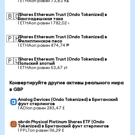
1 ETHAon равен 73,63 R$
iShares Ethereum Trust (Ondo Tokenized) в
🇧🇩
Бангладешская така
1 ETHAon равен 1 782,02 ৳
iShares Ethereum Trust (Ondo Tokenized) в
🇵🇭
Филиппинское песо
1 ETHAon равен 874,74 ₱
iShares Ethereum Trust (Ondo Tokenized) в
🇵🇱
Польский злотый
1 ETHAon равен 53,67 zł
Конвертируйте другие активы реального мира
в GBP
Analog Devices (Ondo Tokenized) в Британский
фунт стерлингов
1 ADIon равен 283,47 £
abrdn Physical Platinum Shares ETF (Ondo
Tokenized) в Британский фунт стерлингов
1 PPLTon равен 116,29 £