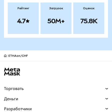
Рейтинг
Загрузок
Оценок
4.7
50M+
75.8K
ETHAon/CHF
Нижний колонтитул сайта MetaMask
Торговать
Торговля
Деньги
Swaps
Покупайте
Разработчики
Прогнозы
НОВИНКА