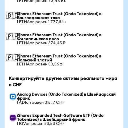
1 ETHAon равен 73,43 R$
iShares Ethereum Trust (Ondo Tokenized) в
🇧🇩
Бангладешская така
1 ETHAon равен 1 777,84 ৳
iShares Ethereum Trust (Ondo Tokenized) в
🇵🇭
Филиппинское песо
1 ETHAon равен 874,45 ₱
iShares Ethereum Trust (Ondo Tokenized) в
🇵🇱
Польский злотый
1 ETHAon равен 53,56 zł
Конвертируйте другие активы реального мира
в CHF
Analog Devices (Ondo Tokenized) в Швейцарский
франк
1 ADIon равен 315,17 CHF
iShares Expanded Tech-Software ETF (Ondo
Tokenized) в Швейцарский франк
1 IGVon равен 83,53 CHF