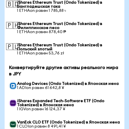
iShares Ethereum Trust (Ondo Tokenized) в
🇧🇩
Бангладешская така
1 ETHAon равен 1 785,88 ৳
iShares Ethereum Trust (Ondo Tokenized) в
🇵🇭
Филиппинское песо
1 ETHAon равен 878,40 ₱
iShares Ethereum Trust (Ondo Tokenized) в
🇵🇱
Польский злотый
1 ETHAon равен 53,76 zł
Конвертируйте другие активы реального мира
в JPY
Analog Devices (Ondo Tokenized) в Японская иена
1 ADIon равен 61 642,8 ¥
iShares Expanded Tech-Software ETF (Ondo
Tokenized) в Японская иена
1 IGVon равен 16 124,37 ¥
VanEck CLO ETF (Ondo Tokenized) в Японская иена
1 CLOIon равен 8 491,41 ¥