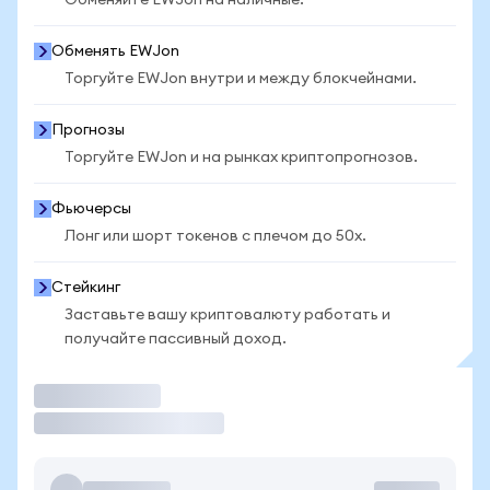
Обменяйте EWJon на наличные.
Обменять EWJon
Торгуйте EWJon внутри и между блокчейнами.
Прогнозы
Торгуйте EWJon и на рынках криптопрогнозов.
Фьючерсы
Лонг или шорт токенов с плечом до 50x.
Стейкинг
Заставьте вашу криптовалюту работать и
получайте пассивный доход.
Торговать