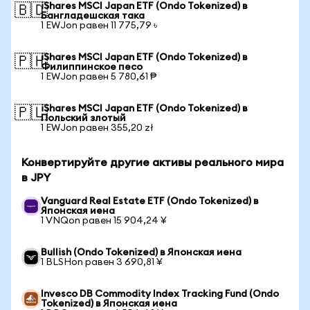
iShares MSCI Japan ETF (Ondo Tokenized) в
🇧🇩
Бангладешская така
1 EWJon равен 11 775,79 ৳
iShares MSCI Japan ETF (Ondo Tokenized) в
🇵🇭
Филиппинское песо
1 EWJon равен 5 780,61 ₱
iShares MSCI Japan ETF (Ondo Tokenized) в
🇵🇱
Польский злотый
1 EWJon равен 355,20 zł
Конвертируйте другие активы реального мира
в JPY
Vanguard Real Estate ETF (Ondo Tokenized) в
Японская иена
1 VNQon равен 15 904,24 ¥
Bullish (Ondo Tokenized) в Японская иена
1 BLSHon равен 3 690,81 ¥
Invesco DB Commodity Index Tracking Fund (Ondo
Tokenized) в Японская иена