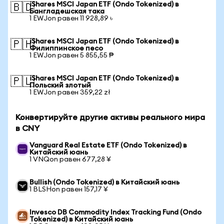
iShares MSCI Japan ETF (Ondo Tokenized) в
🇧🇩
Бангладешская така
1 EWJon равен 11 928,89 ৳
iShares MSCI Japan ETF (Ondo Tokenized) в
🇵🇭
Филиппинское песо
1 EWJon равен 5 855,55 ₱
iShares MSCI Japan ETF (Ondo Tokenized) в
🇵🇱
Польский злотый
1 EWJon равен 359,22 zł
Конвертируйте другие активы реального мира
в CNY
Vanguard Real Estate ETF (Ondo Tokenized) в
Китайский юань
1 VNQon равен 677,28 ¥
Bullish (Ondo Tokenized) в Китайский юань
1 BLSHon равен 157,17 ¥
Invesco DB Commodity Index Tracking Fund (Ondo
Tokenized) в Китайский юань