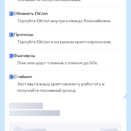
Обменяйте EWJon на наличные.
Обменять EWJon
Торгуйте EWJon внутри и между блокчейнами.
Прогнозы
Торгуйте EWJon и на рынках криптопрогнозов.
Фьючерсы
Лонг или шорт токенов с плечом до 50x.
Стейкинг
Заставьте вашу криптовалюту работать и
получайте пассивный доход.
Торговать