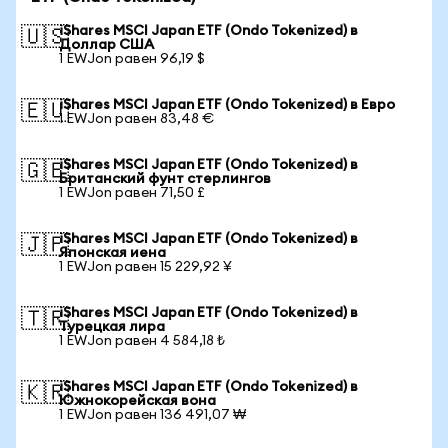
iShares MSCI Japan ETF (Ondo Tokenized) в
🇺🇸
Доллар США
1 EWJon равен 96,19 $
iShares MSCI Japan ETF (Ondo Tokenized) в Евро
🇪🇺
1 EWJon равен 83,48 €
iShares MSCI Japan ETF (Ondo Tokenized) в
🇬🇧
Британский фунт стерлингов
1 EWJon равен 71,50 £
iShares MSCI Japan ETF (Ondo Tokenized) в
🇯🇵
Японская иена
1 EWJon равен 15 229,92 ¥
iShares MSCI Japan ETF (Ondo Tokenized) в
🇹🇷
Турецкая лира
1 EWJon равен 4 584,18 ₺
iShares MSCI Japan ETF (Ondo Tokenized) в
🇰🇷
Южнокорейская вона
1 EWJon равен 136 491,07 ₩