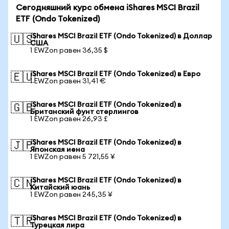
Сегодняшний курс обмена iShares MSCI Brazil
ETF (Ondo Tokenized)
iShares MSCI Brazil ETF (Ondo Tokenized) в Доллар
🇺🇸
США
1 EWZon равен 36,35 $
iShares MSCI Brazil ETF (Ondo Tokenized) в Евро
🇪🇺
1 EWZon равен 31,41 €
iShares MSCI Brazil ETF (Ondo Tokenized) в
🇬🇧
Британский фунт стерлингов
1 EWZon равен 26,93 £
iShares MSCI Brazil ETF (Ondo Tokenized) в
🇯🇵
Японская иена
1 EWZon равен 5 721,55 ¥
iShares MSCI Brazil ETF (Ondo Tokenized) в
🇨🇳
Китайский юань
1 EWZon равен 245,35 ¥
iShares MSCI Brazil ETF (Ondo Tokenized) в
🇹🇷
Турецкая лира