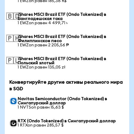
1 EWZon равен 185,36 R$
iShares MSCI Brazil ETF (Ondo Tokenized) в
🇧🇩
Бангладешская така
1 EWZon равен 4 499,71 ৳
iShares MSCI Brazil ETF (Ondo Tokenized) в
🇵🇭
Филиппинское песо
1 EWZon равен 2 205,56 ₱
iShares MSCI Brazil ETF (Ondo Tokenized) в
🇵🇱
Польский злотый
1 EWZon равен 135,05 zł
Конвертируйте другие активы реального мира
в SGD
Navitas Semiconductor (Ondo Tokenized) в
Сингапурский доллар
1 NVTSon равен 15,63 $
RTX (Ondo Tokenized) в Сингапурский доллар
1 RTXon равен 285,57 $