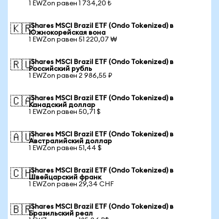
1 EWZon равен 1 734,20 ₺
iShares MSCI Brazil ETF (Ondo Tokenized) в
🇰🇷
Южнокорейская вона
1 EWZon равен 51 220,07 ₩
iShares MSCI Brazil ETF (Ondo Tokenized) в
🇷🇺
Российский рубль
1 EWZon равен 2 986,55 ₽
iShares MSCI Brazil ETF (Ondo Tokenized) в
🇨🇦
Канадский доллар
1 EWZon равен 50,71 $
iShares MSCI Brazil ETF (Ondo Tokenized) в
🇦🇺
Австралийский доллар
1 EWZon равен 51,44 $
iShares MSCI Brazil ETF (Ondo Tokenized) в
🇨🇭
Швейцарский франк
1 EWZon равен 29,34 CHF
iShares MSCI Brazil ETF (Ondo Tokenized) в
🇧🇷
Бразильский реал