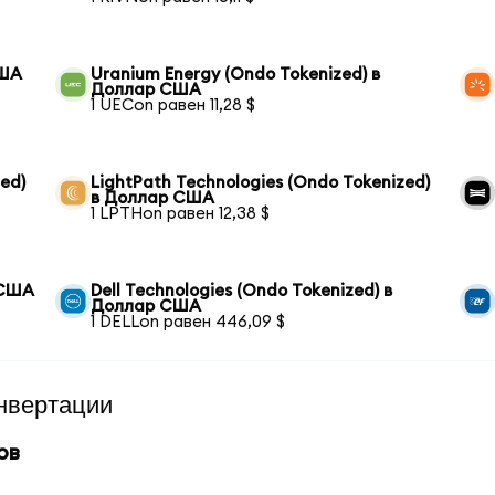
США
Uranium Energy (Ondo Tokenized) в
Доллар США
1 UECon равен 11,28 $
ed)
LightPath Technologies (Ondo Tokenized)
в Доллар США
1 LPTHon равен 12,38 $
 США
Dell Technologies (Ondo Tokenized) в
Доллар США
1 DELLon равен 446,09 $
нвертации
ов