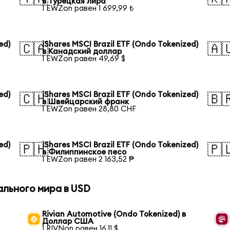
в Турецкая лира
1 EWZon равен 1 699,99 ₺
ed)
iShares MSCI Brazil ETF (Ondo Tokenized)
🇨🇦
🇦
в Канадский доллар
1 EWZon равен 49,69 $
ed)
iShares MSCI Brazil ETF (Ondo Tokenized)
🇨🇭
🇧
в Швейцарский франк
1 EWZon равен 28,80 CHF
ed)
iShares MSCI Brazil ETF (Ondo Tokenized)
🇵🇭
🇵
в Филиппинское песо
1 EWZon равен 2 163,52 ₱
ального мира в USD
Rivian Automotive (Ondo Tokenized) в
Доллар США
1 RIVNon равен 16,11 $