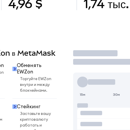
4,96 $
1,74 тыс.
WZon в MetaMask
Торговать
on
Обменять
EWZon
on
Торгуйте EWZon
внутри и между
блокчейнами.
15м
30м
Стейкинг
Заставьте вашу
ом
криптовалюту
работать и