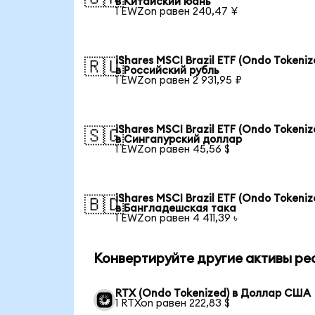
в Китайский юань
1 EWZon равен 240,47 ¥
iShares MSCI Brazil ETF (Ondo Tokeniz
🇷🇺
в Российский рубль
1 EWZon равен 2 931,95 ₽
iShares MSCI Brazil ETF (Ondo Tokeniz
🇸🇬
в Сингапурский доллар
1 EWZon равен 45,56 $
iShares MSCI Brazil ETF (Ondo Tokeniz
🇧🇩
в Бангладешская така
1 EWZon равен 4 411,39 ৳
Конвертируйте другие активы ре
RTX (Ondo Tokenized) в Доллар США
1 RTXon равен 222,83 $