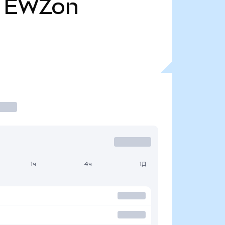
EWZon
1ч
4ч
1Д