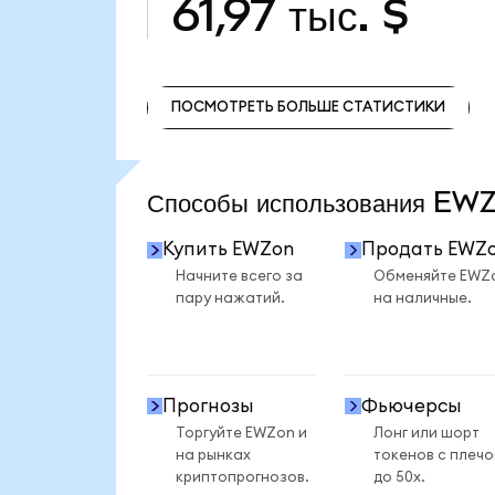
61,97 тыс. $
ПОСМОТРЕТЬ БОЛЬШЕ СТАТИСТИКИ
ПОСМОТРЕТЬ БОЛЬШЕ СТАТИСТИКИ
Способы использования E
Купить EWZon
Продать EWZ
Начните всего за
Обменяйте EWZ
пару нажатий.
на наличные.
Прогнозы
Фьючерсы
Торгуйте EWZon и
Лонг или шорт
на рынках
токенов с плеч
криптопрогнозов.
до 50x.