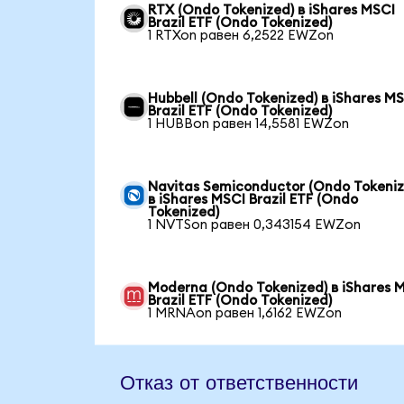
RTX (Ondo Tokenized) в iShares MSCI
Brazil ETF (Ondo Tokenized)
1 RTXon равен 6,2522 EWZon
Hubbell (Ondo Tokenized) в iShares M
Brazil ETF (Ondo Tokenized)
1 HUBBon равен 14,5581 EWZon
Navitas Semiconductor (Ondo Tokeniz
в iShares MSCI Brazil ETF (Ondo
Tokenized)
1 NVTSon равен 0,343154 EWZon
Moderna (Ondo Tokenized) в iShares 
Brazil ETF (Ondo Tokenized)
1 MRNAon равен 1,6162 EWZon
Отказ от ответственности