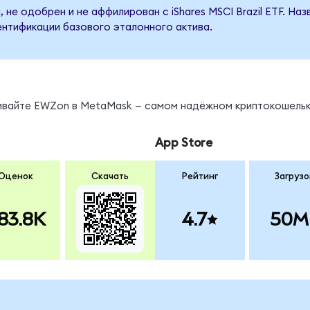
 не одобрен и не аффилирован с iShares MSCI Brazil ETF. На
ентификации базового эталонного актива.
нивайте EWZon в MetaMask — самом надёжном криптокошельк
App Store
Оценок
Скачать
Рейтинг
Загрузо
83.8K
4.7
50M