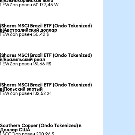
в Южнокорейская вона
1 EWZon равен 50 177,45 ₩
iShares MSCI Brazil ETF (Ondo Tokenized)

в Австралийский доллар
1 EWZon равен 50,42 $
iShares MSCI Brazil ETF (Ondo Tokenized)

в Бразильский реал
1 EWZon равен 181,68 R$
iShares MSCI Brazil ETF (Ondo Tokenized)

в Польский злотый
1 EWZon равен 132,52 zł
Southern Copper (Ondo Tokenized) в
Доллар США
1 SCCOon равен 200,96 $