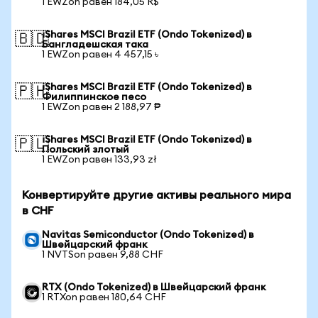
1 EWZon равен 184,05 R$
iShares MSCI Brazil ETF (Ondo Tokenized) в
🇧🇩
Бангладешская така
1 EWZon равен 4 457,15 ৳
iShares MSCI Brazil ETF (Ondo Tokenized) в
🇵🇭
Филиппинское песо
1 EWZon равен 2 188,97 ₱
iShares MSCI Brazil ETF (Ondo Tokenized) в
🇵🇱
Польский злотый
1 EWZon равен 133,93 zł
Конвертируйте другие активы реального мира
в CHF
Navitas Semiconductor (Ondo Tokenized) в
Швейцарский франк
1 NVTSon равен 9,88 CHF
RTX (Ondo Tokenized) в Швейцарский франк
1 RTXon равен 180,64 CHF