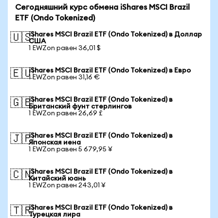
Сегодняшний курс обмена iShares MSCI Brazil
ETF (Ondo Tokenized)
iShares MSCI Brazil ETF (Ondo Tokenized) в Доллар
🇺🇸
США
1 EWZon равен 36,01 $
iShares MSCI Brazil ETF (Ondo Tokenized) в Евро
🇪🇺
1 EWZon равен 31,16 €
iShares MSCI Brazil ETF (Ondo Tokenized) в
🇬🇧
Британский фунт стерлингов
1 EWZon равен 26,69 £
iShares MSCI Brazil ETF (Ondo Tokenized) в
🇯🇵
Японская иена
1 EWZon равен 5 679,95 ¥
iShares MSCI Brazil ETF (Ondo Tokenized) в
🇨🇳
Китайский юань
1 EWZon равен 243,01 ¥
iShares MSCI Brazil ETF (Ondo Tokenized) в
🇹🇷
Турецкая лира