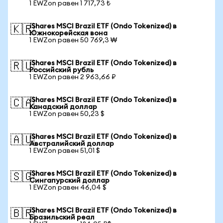
1 EWZon равен 1 717,73 ₺
iShares MSCI Brazil ETF (Ondo Tokenized) в
🇰🇷
Южнокорейская вона
1 EWZon равен 50 769,3 ₩
iShares MSCI Brazil ETF (Ondo Tokenized) в
🇷🇺
Российский рубль
1 EWZon равен 2 963,66 ₽
iShares MSCI Brazil ETF (Ondo Tokenized) в
🇨🇦
Канадский доллар
1 EWZon равен 50,23 $
iShares MSCI Brazil ETF (Ondo Tokenized) в
🇦🇺
Австралийский доллар
1 EWZon равен 51,01 $
iShares MSCI Brazil ETF (Ondo Tokenized) в
🇸🇬
Сингапурский доллар
1 EWZon равен 46,04 $
iShares MSCI Brazil ETF (Ondo Tokenized) в
🇧🇷
Бразильский реал