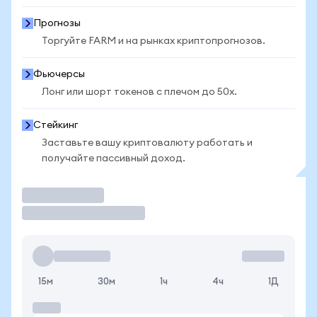
Прогнозы
Торгуйте FARM и на рынках криптопрогнозов.
Фьючерсы
Лонг или шорт токенов с плечом до 50x.
Стейкинг
Заставьте вашу криптовалюту работать и
получайте пассивный доход.
Торговать
15м
30м
1ч
4ч
1Д