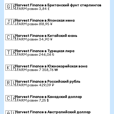
Harvest Finance в Британский фунт стерлингов
🇬🇧
1 FARM равен 3,84 £
Harvest Finance в Японская иена
🇯🇵
1 FARM равен 818,95 ¥
Harvest Finance в Китайский юань
🇨🇳
1 FARM равен 34,90 ¥
Harvest Finance в Турецкая лира
🇹🇷
1 FARM равен 246,06 ₺
Harvest Finance в Южнокорейская вона
🇰🇷
1 FARM равен 7 358,76 ₩
Harvest Finance в Российский рубль
🇷🇺
1 FARM равен 429,09 ₽
Harvest Finance в Канадский доллар
🇨🇦
1 FARM равен 7,25 $
Harvest Finance в Австралийский доллар