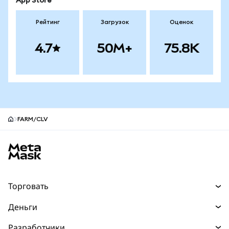
App Store
Рейтинг
Загрузок
Оценок
4.7
50M+
75.8K
FARM/CLV
Нижний колонтитул сайта MetaMask
Торговать
Торговля
Деньги
Swaps
Покупайте
Разработчики