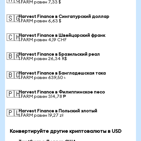
🇦🇺
1 FARM равен 7,33 $
Harvest Finance в Сингапурский доллар
🇸🇬
1 FARM равен 6,63 $
Harvest Finance в Швейцарский франк
🇨🇭
1 FARM равен 4,19 CHF
Harvest Finance в Бразильский реал
🇧🇷
1 FARM равен 26,34 R$
Harvest Finance в Бангладешская така
🇧🇩
1 FARM равен 639,50 ৳
Harvest Finance в Филиппинское песо
🇵🇭
1 FARM равен 314,78 ₱
Harvest Finance в Польский злотый
🇵🇱
1 FARM равен 19,27 zł
Конвертируйте другие криптовалюты в USD