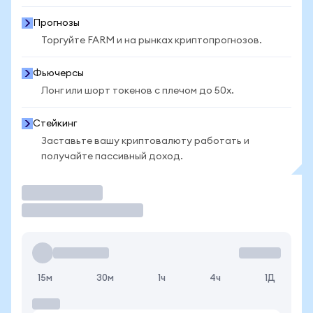
Прогнозы
Торгуйте FARM и на рынках криптопрогнозов.
Фьючерсы
Лонг или шорт токенов с плечом до 50x.
Стейкинг
Заставьте вашу криптовалюту работать и
получайте пассивный доход.
Торговать
15м
30м
1ч
4ч
1Д