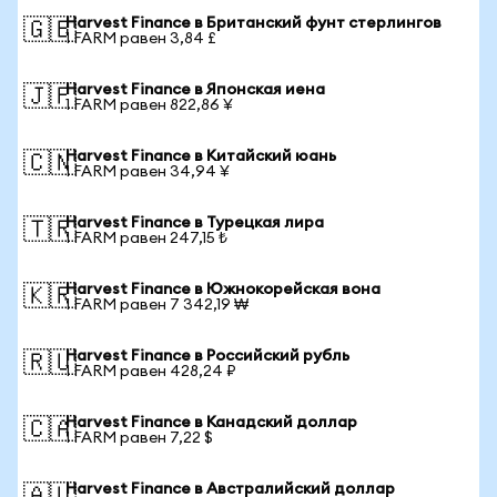
Harvest Finance в Британский фунт стерлингов
🇬🇧
1 FARM равен 3,84 £
Harvest Finance в Японская иена
🇯🇵
1 FARM равен 822,86 ¥
Harvest Finance в Китайский юань
🇨🇳
1 FARM равен 34,94 ¥
Harvest Finance в Турецкая лира
🇹🇷
1 FARM равен 247,15 ₺
Harvest Finance в Южнокорейская вона
🇰🇷
1 FARM равен 7 342,19 ₩
Harvest Finance в Российский рубль
🇷🇺
1 FARM равен 428,24 ₽
Harvest Finance в Канадский доллар
🇨🇦
1 FARM равен 7,22 $
Harvest Finance в Австралийский доллар