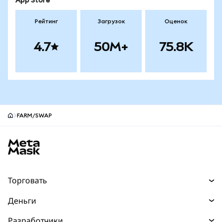
App Store
Рейтинг
Загрузок
Оценок
4.7
50M+
75.8K
FARM/SWAP
Нижний колонтитул сайта MetaMask
Торговать
Торговля
Деньги
Swaps
Покупайте
Разработчики