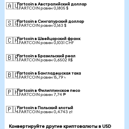
Fartcoin в Австралийский доллар
🇦🇺
1 FARTCOIN равен 0,1805 $
Fartcoin в Сингапурский доллар
🇸🇬
1 FARTCOIN равен 0,163 $
Fartcoin в Швейцарский франк
🇨🇭
1 FARTCOIN равен 0,1031 CHF
Fartcoin в Бразильский реал
🇧🇷
1 FARTCOIN равен 0,6502 R$
Fartcoin в Бангладешская така
🇧🇩
1 FARTCOIN равен 15,79 ৳
Fartcoin в Филиппинское песо
🇵🇭
1 FARTCOIN равен 7,74 ₱
Fartcoin в Польский злотый
🇵🇱
1 FARTCOIN равен 0,4743 zł
Конвертируйте другие криптовалюты в USD