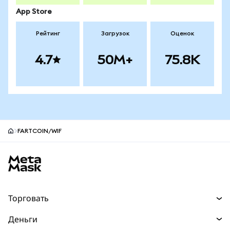
App Store
Рейтинг
Загрузок
Оценок
4.7
50M+
75.8K
FARTCOIN/WIF
Нижний колонтитул сайта MetaMask
Торговать
Торговля
Деньги
Swaps
Покупайте