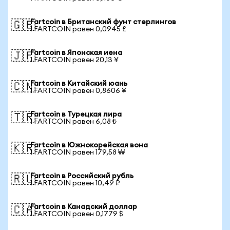
Fartcoin в Британский фунт стерлингов
🇬🇧
1 FARTCOIN равен 0,0945 £
Fartcoin в Японская иена
🇯🇵
1 FARTCOIN равен 20,13 ¥
Fartcoin в Китайский юань
🇨🇳
1 FARTCOIN равен 0,8606 ¥
Fartcoin в Турецкая лира
🇹🇷
1 FARTCOIN равен 6,08 ₺
Fartcoin в Южнокорейская вона
🇰🇷
1 FARTCOIN равен 179,58 ₩
Fartcoin в Российский рубль
🇷🇺
1 FARTCOIN равен 10,49 ₽
Fartcoin в Канадский доллар
🇨🇦
1 FARTCOIN равен 0,1779 $