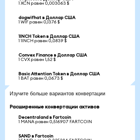
1 XCN равен 0,003063 $
dogwifhat в Доллар США
1 WIF равен 0,1376 $
1INCH Token в Доллар США
1 1INCH равен 0,0839 $
Convex Finance в Доллар США
1 CVX равен 1,52 $
Basic Attention Token в Доллар США
1 BAT равен 0,0673 $
Изучите больше вариантов конвертации
Расширенные конвертации активов
Decentraland в Fartcoin
1 MANA равен 0,516907 FARTCOIN
SAND в Fartcoin