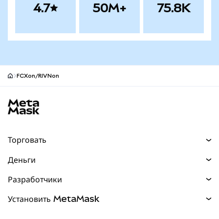
4.7
50M+
75.8K
FCXon/RIVNon
Нижний колонтитул сайта MetaMask
Торговать
Торговля
Деньги
Swaps
Покупайте
Разработчики
Прогнозы
НОВИНКА
Карта
Документация для разработчиков
Установить MetaMask
Перпы
НОВИНКА
mUSD
НОВИНКА
Инфопанель
Защита транзакций