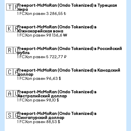
Freeport-McMoRan (Ondo Tokenized) в Турецкая
🇹🇷
лира
1 FCXon равен 3 286,55 ₺
Freeport-McMoRan (Ondo Tokenized) в
🇰🇷
Южнокорейская вона
1 FCXon равен 98 136,6 ₩
Freeport-McMoRan (Ondo Tokenized) в Российский
🇷🇺
рубль
1 FCXon равен 5 722,77 ₽
Freeport-McMoRan (Ondo Tokenized) в Канадский
🇨🇦
доллар
1 FCXon равен 96,63 $
Freeport-McMoRan (Ondo Tokenized) в
🇦🇺
Австралийский доллар
1 FCXon равен 98,10 $
Freeport-McMoRan (Ondo Tokenized) в
🇸🇬
Сингапурский доллар
1 FCXon равен 88,53 $