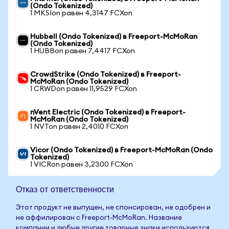
(Ondo Tokenized)
1 MKSIon равен 4,3147 FCXon
Hubbell (Ondo Tokenized) в Freeport-McMoRan
(Ondo Tokenized)
1 HUBBon равен 7,4417 FCXon
CrowdStrike (Ondo Tokenized) в Freeport-
McMoRan (Ondo Tokenized)
1 CRWDon равен 11,9529 FCXon
nVent Electric (Ondo Tokenized) в Freeport-
McMoRan (Ondo Tokenized)
1 NVTon равен 2,4010 FCXon
Vicor (Ondo Tokenized) в Freeport-McMoRan (Ondo
Tokenized)
1 VICRon равен 3,2300 FCXon
Отказ от ответственности
Этот продукт не выпущен, не спонсирован, не одобрен и
не аффилирован с Freeport-McMoRan. Название
компании и любые другие товарные знаки используются