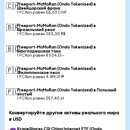
Freeport-McMoRan (Ondo Tokenized) в
🇨🇭
Швейцарский франк
1 FCXon равен 56,03 CHF
Freeport-McMoRan (Ondo Tokenized) в
🇧🇷
Бразильский реал
1 FCXon равен 353,30 R$
Freeport-McMoRan (Ondo Tokenized) в
🇧🇩
Бангладешская така
1 FCXon равен 8 534,13 ৳
Freeport-McMoRan (Ondo Tokenized) в
🇵🇭
Филиппинское песо
1 FCXon равен 4 189,31 ₱
Freeport-McMoRan (Ondo Tokenized) в Польский
🇵🇱
злотый
1 FCXon равен 257,40 zł
Конвертируйте другие активы реального мира
в USD
KraneShares CSI China Internet ETF (Ondo