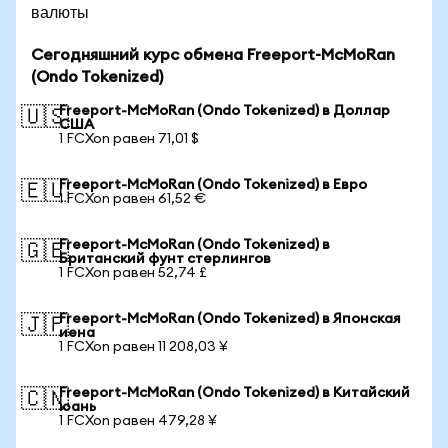
валюты
Сегодняшний курс обмена Freeport-McMoRan
(Ondo Tokenized)
Freeport-McMoRan (Ondo Tokenized) в Доллар
🇺🇸
США
1 FCXon равен 71,01 $
Freeport-McMoRan (Ondo Tokenized) в Евро
🇪🇺
1 FCXon равен 61,52 €
Freeport-McMoRan (Ondo Tokenized) в
🇬🇧
Британский фунт стерлингов
1 FCXon равен 52,74 £
Freeport-McMoRan (Ondo Tokenized) в Японская
🇯🇵
иена
1 FCXon равен 11 208,03 ¥
Freeport-McMoRan (Ondo Tokenized) в Китайский
🇨🇳
юань
1 FCXon равен 479,28 ¥