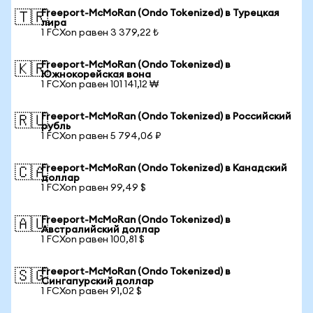
Freeport-McMoRan (Ondo Tokenized) в Турецкая
🇹🇷
лира
1 FCXon равен 3 379,22 ₺
Freeport-McMoRan (Ondo Tokenized) в
🇰🇷
Южнокорейская вона
1 FCXon равен 101 141,12 ₩
Freeport-McMoRan (Ondo Tokenized) в Российский
🇷🇺
рубль
1 FCXon равен 5 794,06 ₽
Freeport-McMoRan (Ondo Tokenized) в Канадский
🇨🇦
доллар
1 FCXon равен 99,49 $
Freeport-McMoRan (Ondo Tokenized) в
🇦🇺
Австралийский доллар
1 FCXon равен 100,81 $
Freeport-McMoRan (Ondo Tokenized) в
🇸🇬
Сингапурский доллар
1 FCXon равен 91,02 $