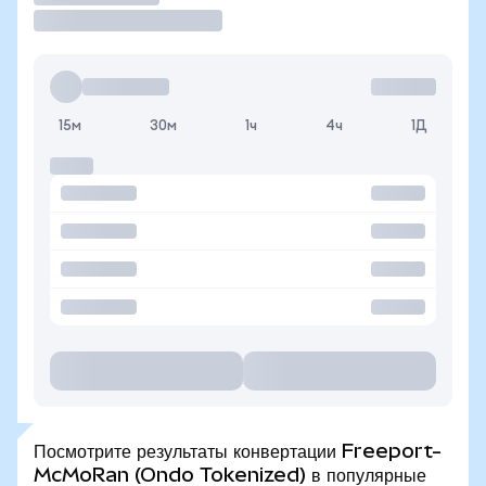
15м
30м
1ч
4ч
1Д
Посмотрите результаты конвертации Freeport-
McMoRan (Ondo Tokenized) в популярные