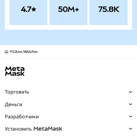
4.7
50M+
75.8K
FCXon/WULFon
Нижний колонтитул сайта MetaMask
Торговать
Торговля
Деньги
Swaps
Покупайте
Разработчики
Прогнозы
НОВИНКА
Карта
Документация для разработчиков
Установить MetaMask
Перпы
НОВИНКА
mUSD
НОВИНКА
Инфопанель
Защита транзакций