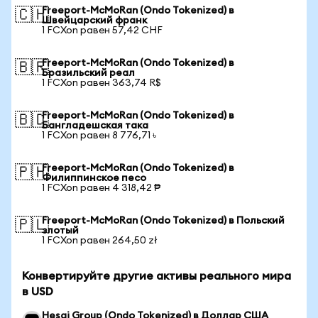
Freeport-McMoRan (Ondo Tokenized) в
🇨🇭
Швейцарский франк
1 FCXon равен 57,42 CHF
Freeport-McMoRan (Ondo Tokenized) в
🇧🇷
Бразильский реал
1 FCXon равен 363,74 R$
Freeport-McMoRan (Ondo Tokenized) в
🇧🇩
Бангладешская така
1 FCXon равен 8 776,71 ৳
Freeport-McMoRan (Ondo Tokenized) в
🇵🇭
Филиппинское песо
1 FCXon равен 4 318,42 ₱
Freeport-McMoRan (Ondo Tokenized) в Польский
🇵🇱
злотый
1 FCXon равен 264,50 zł
Конвертируйте другие активы реального мира
в USD
Hesai Group (Ondo Tokenized) в Доллар США