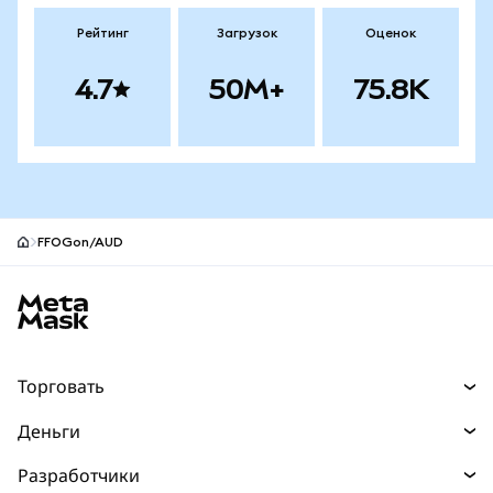
Рейтинг
Загрузок
Оценок
4.7
50M+
75.8K
FFOGon/AUD
Нижний колонтитул сайта MetaMask
Торговать
Торговля
Деньги
Swaps
Покупайте
Разработчики
Прогнозы
НОВИНКА