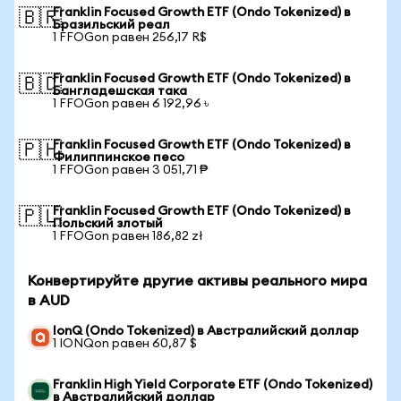
Franklin Focused Growth ETF (Ondo Tokenized) в
🇧🇷
Бразильский реал
1 FFOGon равен 256,17 R$
Franklin Focused Growth ETF (Ondo Tokenized) в
🇧🇩
Бангладешская така
1 FFOGon равен 6 192,96 ৳
Franklin Focused Growth ETF (Ondo Tokenized) в
🇵🇭
Филиппинское песо
1 FFOGon равен 3 051,71 ₱
Franklin Focused Growth ETF (Ondo Tokenized) в
🇵🇱
Польский злотый
1 FFOGon равен 186,82 zł
Конвертируйте другие активы реального мира
в AUD
IonQ (Ondo Tokenized) в Австралийский доллар
1 IONQon равен 60,87 $
Franklin High Yield Corporate ETF (Ondo Tokenized)
в Австралийский доллар