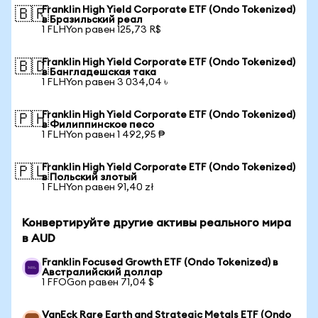
Franklin High Yield Corporate ETF (Ondo Tokenized)
🇧🇷
в Бразильский реал
1 FLHYon равен 125,73 R$
Franklin High Yield Corporate ETF (Ondo Tokenized)
🇧🇩
в Бангладешская така
1 FLHYon равен 3 034,04 ৳
Franklin High Yield Corporate ETF (Ondo Tokenized)
🇵🇭
в Филиппинское песо
1 FLHYon равен 1 492,95 ₱
Franklin High Yield Corporate ETF (Ondo Tokenized)
🇵🇱
в Польский злотый
1 FLHYon равен 91,40 zł
Конвертируйте другие активы реального мира
в AUD
Franklin Focused Growth ETF (Ondo Tokenized) в
Австралийский доллар
1 FFOGon равен 71,04 $
VanEck Rare Earth and Strategic Metals ETF (Ondo