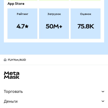
App Store
Рейтинг
Загрузок
Оценок
4.7
50M+
75.8K
FLHYon/AUD
Нижний колонтитул сайта MetaMask
Торговать
Торговля
Деньги
Swaps
Покупайте