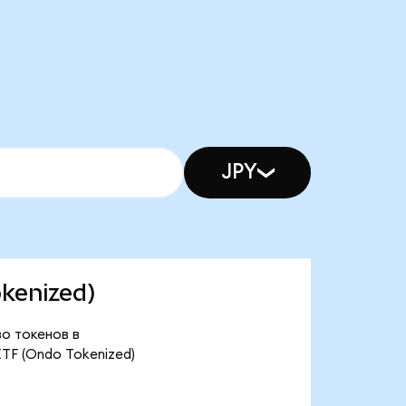
JPY
okenized)
во токенов в
ETF (Ondo Tokenized)