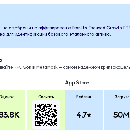
 не одобрен и не аффилирован с Franklin Focused Growth ET
но для идентификации базового эталонного актива.
ы
нивайте FFOGon в MetaMask — самом надёжном криптокошель
App Store
Оценок
Скачать
Рейтинг
Загрузо
83.8K
4.7
50M