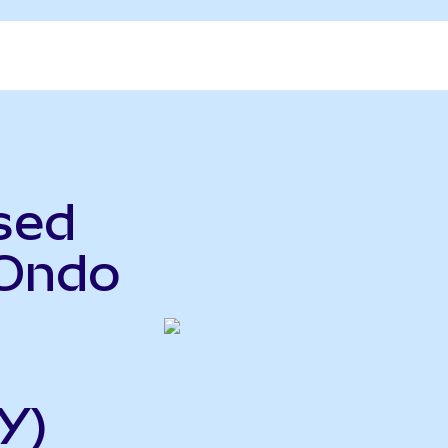
sed
(Ondo
Y)