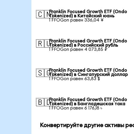
Franklin Focused Growth ETF (Ondo
🇨🇳
Tokenized) в Китайский юань
1 FFOGon равен 336,04 ¥
Franklin Focused Growth ETF (Ondo
🇷🇺
Tokenized) в Российский рубль
1 FFOGon равен 4 073,85 ₽
Franklin Focused Growth ETF (Ondo
🇸🇬
Tokenized) в Сингапурский доллар
1 FFOGon равен 63,83 $
Franklin Focused Growth ETF (Ondo
🇧🇩
Tokenized) в Бангладешская така
1 FFOGon равен 6 176,18 ৳
Конвертируйте другие активы реа