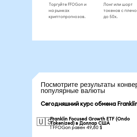
Торгуйте FFOGon и
Лонг или шорт
на рынках
токенов с плеч
криптопрогнозов.
до 50x.
Посмотрите результаты кон
популярные валюты
Сегодняшний курс обмена Franklin
Franklin Focused Growth ETF (Ondo
🇺🇸
Tokenized) в Доллар США
1 FFOGon равен 49,80 $