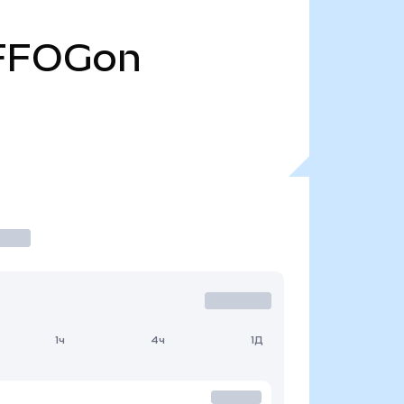
FFOGon
1ч
4ч
1Д