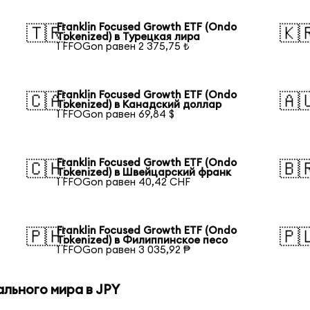
Franklin Focused Growth ETF (Ondo
🇹🇷
🇰
Tokenized) в Турецкая лира
1 FFOGon равен 2 375,75 ₺
Franklin Focused Growth ETF (Ondo
🇨🇦
🇦
Tokenized) в Канадский доллар
1 FFOGon равен 69,84 $
Franklin Focused Growth ETF (Ondo
🇨🇭
🇧
Tokenized) в Швейцарский франк
1 FFOGon равен 40,42 CHF
Franklin Focused Growth ETF (Ondo
🇵🇭
🇵
Tokenized) в Филиппинское песо
1 FFOGon равен 3 035,92 ₱
льного мира в JPY