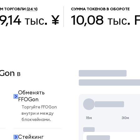
М ТОРГОВЛИ
(24 Ч)
СУММА ТОКЕНОВ В ОБОРОТЕ
9,14 тыс. ¥
10,08 тыс.
OGon в
Торговать
Обменять
FFOGon
Торгуйте FFOGon
внутри и между
15м
30м
блокчейнами.
Стейкинг