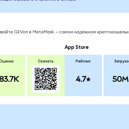
нивайте GEVon в MetaMask — самом надёжном криптокошельк
App Store
Оценок
Скачать
Рейтинг
Загрузо
83.7K
4.7
50M