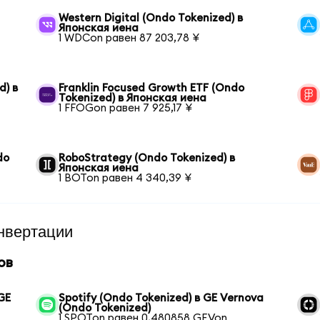
Western Digital (Ondo Tokenized) в
Японская иена
1 WDCon равен 87 203,78 ¥
d) в
Franklin Focused Growth ETF (Ondo
Tokenized) в Японская иена
1 FFOGon равен 7 925,17 ¥
do
RoboStrategy (Ondo Tokenized) в
Японская иена
1 BOTon равен 4 340,39 ¥
нвертации
ов
GE
Spotify (Ondo Tokenized) в GE Vernova
(Ondo Tokenized)
1 SPOTon равен 0,480858 GEVon