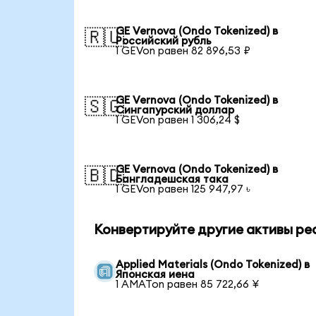
GE Vernova (Ondo Tokenized) в
🇷🇺
Российский рубль
1 GEVon равен 82 896,53 ₽
GE Vernova (Ondo Tokenized) в
🇸🇬
Сингапурский доллар
1 GEVon равен 1 306,24 $
GE Vernova (Ondo Tokenized) в
🇧🇩
Бангладешская така
1 GEVon равен 125 947,97 ৳
Конвертируйте другие активы реа
Applied Materials (Ondo Tokenized) в
Японская иена
1 AMATon равен 85 722,66 ¥