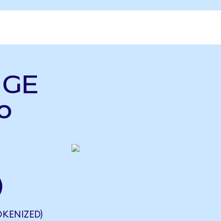
ь GE
o
)
OKENIZED)