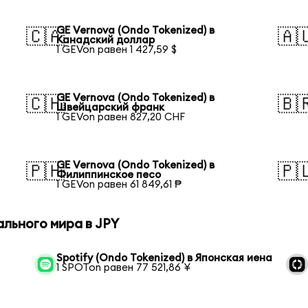
GE Vernova (Ondo Tokenized) в
🇨🇦
🇦
Канадский доллар
1 GEVon равен 1 427,59 $
GE Vernova (Ondo Tokenized) в
🇨🇭
🇧
Швейцарский франк
1 GEVon равен 827,20 CHF
GE Vernova (Ondo Tokenized) в
🇵🇭
🇵
Филиппинское песо
1 GEVon равен 61 849,61 ₱
льного мира в JPY
Spotify (Ondo Tokenized) в Японская иена
1 SPOTon равен 77 521,86 ¥