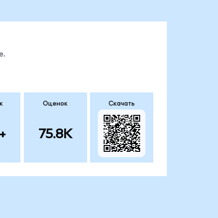
е.
к
Оценок
Скачать
+
75.8K