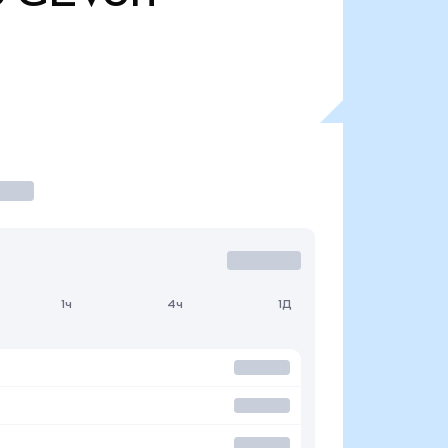
1ч
4ч
1Д