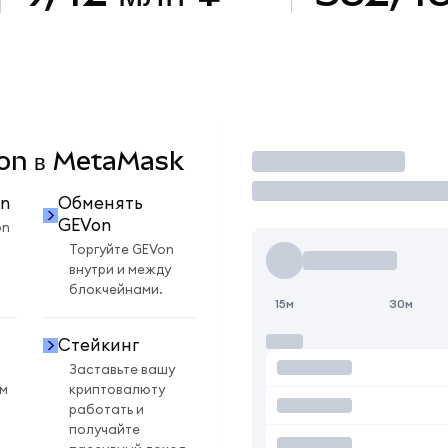
Von в MetaMask
Торговать
n
Обменять
GEVon
on
Торгуйте GEVon
внутри и между
блокчейнами.
15м
30м
Стейкинг
Заставьте вашу
ом
криптовалюту
работать и
получайте