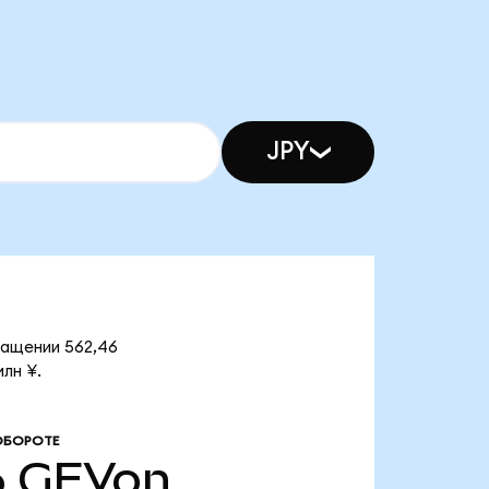
JPY
ращении 562,46
лн ¥.
ОБОРОТЕ
6
GEVon